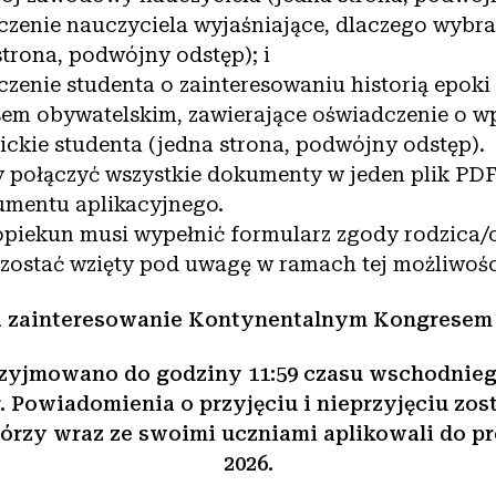
zenie nauczyciela wyjaśniające, dlaczego wybra
strona, podwójny odstęp); i
zenie studenta o zainteresowaniu historią epoki z
em obywatelskim, zawierające oświadczenie o wp
ckie studenta (jedna strona, podwójny odstęp).
 połączyć wszystkie dokumenty w jeden plik PDF
mentu aplikacyjnego.
opiekun musi wypełnić formularz zgody rodzica/
zostać wzięty pod uwagę w ramach tej możliwośc
a zainteresowanie Kontynentalnym Kongresem 
rzyjmowano do godziny 11:59 czasu wschodniego
r. Powiadomienia o przyjęciu i nieprzyjęciu zo
tórzy wraz ze swoimi uczniami aplikowali do 
2026.