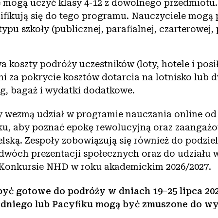
 mogą uczyć klasy 4-12 z dowolnego przedmiotu. 
lifikują się do tego programu. Nauczyciele mogą
pu szkoły (publicznej, parafialnej, czarterowej,
koszty podróży uczestników (loty, hotele i posił
ni za pokrycie kosztów dotarcia na lotnisko lub 
ng, bagaż i wydatki dodatkowe.
 wezmą udział w programie nauczania online od 
ku, aby poznać epokę rewolucyjną oraz zaangażo
lską. Zespoły zobowiązują się również do podziel
dwóch prezentacji społecznych oraz do udziału 
Konkursie NHD w roku akademickim 2026/2027.
yć gotowe do podróży w dniach 19–25 lipca 2026
dniego lub Pacyfiku mogą być zmuszone do wy