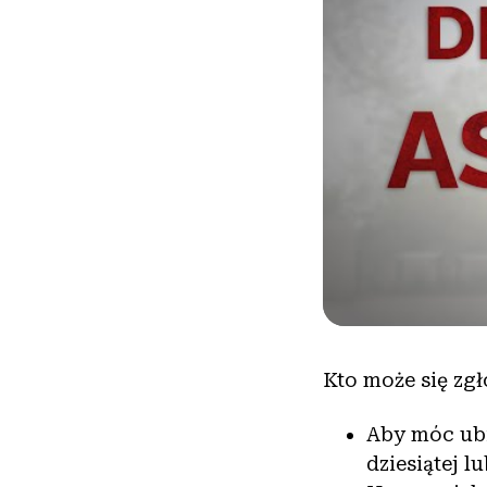
Kto może się zgł
Aby móc ubi
dziesiątej l