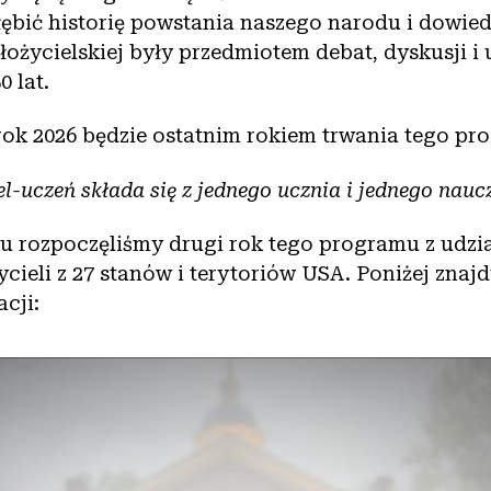
łębić historię powstania naszego narodu i dowiedz
ałożycielskiej były przedmiotem debat, dyskusji 
0 lat.
rok 2026 będzie ostatnim rokiem trwania tego pr
l-uczeń składa się z jednego ucznia i jednego nauc
ku rozpoczęliśmy drugi rok tego programu z udz
cieli z 27 stanów i terytoriów USA. Poniżej znajd
acji: