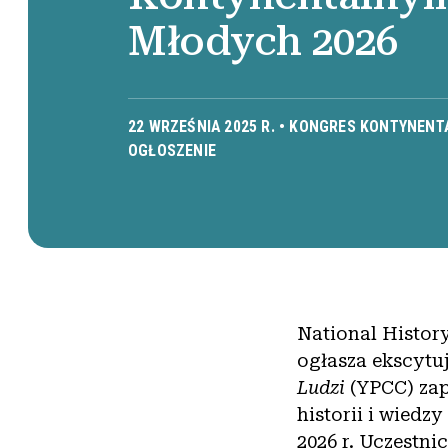
Młodych 2026
22 WRZEŚNIA 2025 R. •
KONGRES KONTYNENTA
OGŁOSZENIE
National Histo
ogłasza ekscytu
Ludzi
(YPCC) zap
historii i wiedz
2026 r. Uczestni