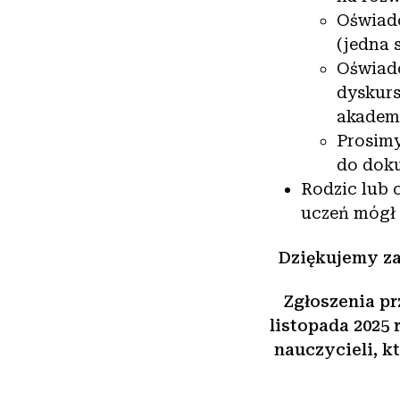
Oświadc
(jedna 
Oświadc
dyskurs
akademi
Prosimy
do doku
Rodzic lub 
uczeń mógł 
Dziękujemy z
Zgłoszenia p
listopada 2025 
nauczycieli, k