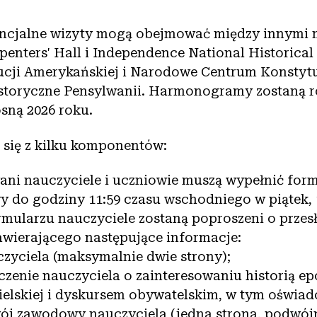
tencjalne wizyty mogą obejmować między innymi 
penters' Hall i Independence National Historical
ji Amerykańskiej i Narodowe Centrum Konstytu
storyczne Pensylwanii. Harmonogramy zostaną r
sną 2026 roku.
a się z kilku komponentów:
ani nauczyciele i uczniowie muszą wypełnić for
y do godziny 11:59 czasu wschodniego w piątek, 
ormularzu nauczyciele zostaną poproszeni o przes
awierającego następujące informacje:
zyciela (maksymalnie dwie strony);
zenie nauczyciela o zainteresowaniu historią ep
ielskiej i dyskursem obywatelskim, w tym oświad
ój zawodowy nauczyciela (jedna strona, podwójn