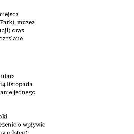
miejsca
 Park), muzea
cji) oraz
ozesłane
mularz
14 listopada
łanie jednego
oki
czenie o wpływie
y odstęp);