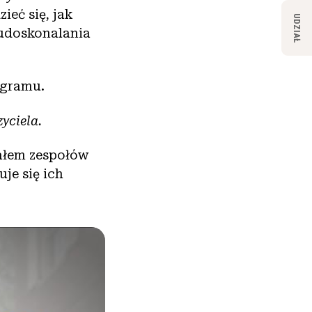
ieć się, jak
UDZIAŁ
i udoskonalania
ogramu.
zyciela.
iałem zespołów
uje się ich