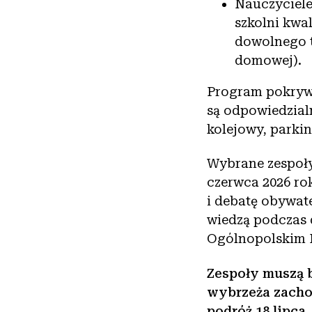
Nauczyciele
szkolni kwa
dowolnego ty
domowej).
Program pokrywa 
są odpowiedzial
kolejowy, parki
Wybrane zespoły
czerwca 2026 ro
i debatę obywate
wiedzą podczas 
Ogólnopolskim 
Zespoły muszą b
wybrzeża zacho
podróż 18 lipca.