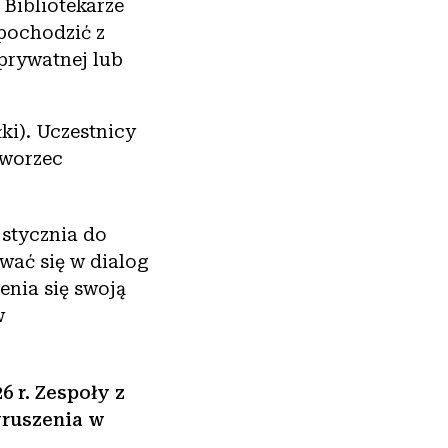
Bibliotekarze
 pochodzić z
 prywatnej lub
ki). Uczestnicy
dworzec
stycznia do
wać się w dialog
enia się swoją
w
 r. Zespoły z
ruszenia w