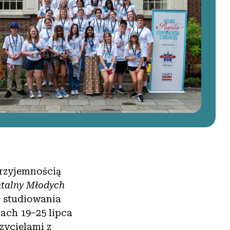
przyjemnością
talny Młodych
ć studiowania
iach 19–25 lipca
zycielami z