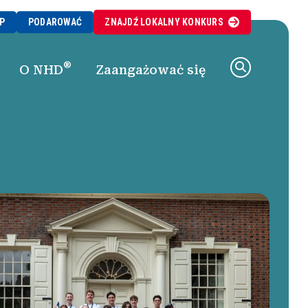
P
PODAROWAĆ
ZNAJDŹ
LOKALNY
KONKURS
®
O NHD
Zaangażować się