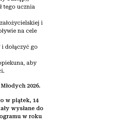
ł tego ucznia
ałożycielskiej i
ływie na cele
 i dołączyć go
opiekuna, aby
i.
Młodych 2026.
 w piątek, 14
stały wysłane do
programu w roku