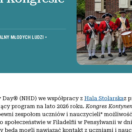
LNY MŁODYCH LUDZI
•
ry Day® (NHD) we współpracy z
Hala Stolarska
z 
jący program na lato 2026 roku.
Kongres Kontynen
ewni zespołom uczniów i nauczycieli* możliwoś
y o społeczeństwie w Filadelfii w Pensylwanii w dn
cy będą mogli nawiązać kontakt z uczniami i nauc