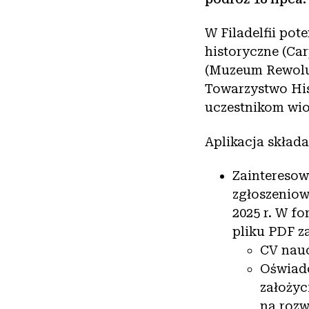
W Filadelfii po
historyczne (Car
(Muzeum Rewoluc
Towarzystwo Hi
uczestnikom wio
Aplikacja skład
Zainteresow
zgłoszeniow
2025 r. W f
pliku PDF z
CV nauc
Oświadc
założyc
na rozw