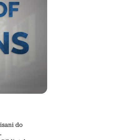
isani do
.