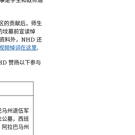
的故事是学生和教师通
区的贡献后，师生
们的坟墓前宣读悼
人资料外，NHD 还
视频悼词在这里
.
NHD 赞扬以下参与
巴马州退伍军
念公墓，西班
，阿拉巴马州