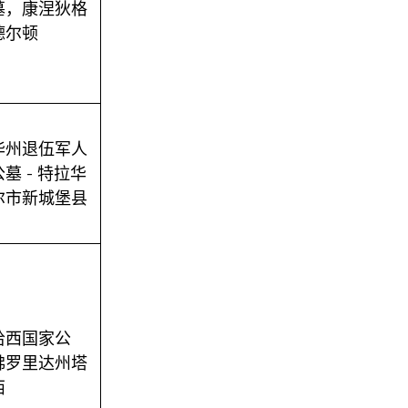
墓，康涅狄格
德尔顿
华州退伍军人
墓 - 特拉华
尔市新城堡县
哈西国家公
佛罗里达州塔
西