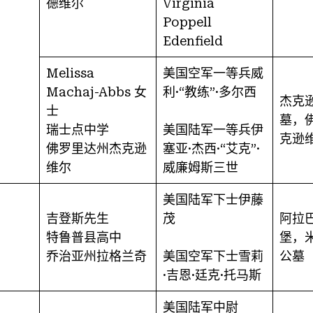
德维尔
Virginia
Poppell
Edenfield
Melissa
美国空军一等兵威
Machaj-Abbs 女
利·“教练”·多尔西
杰克
士
墓，
瑞士点中学
美国陆军一等兵伊
克逊
佛罗里达州杰克逊
塞亚·杰西·“艾克”·
维尔
威廉姆斯三世
美国陆军下士伊藤
吉登斯先生
茂
阿拉
特鲁普县高中
堡，
乔治亚州拉格兰奇
美国空军下士雪莉
公墓
·吉恩·廷克·托马斯
美国陆军中尉