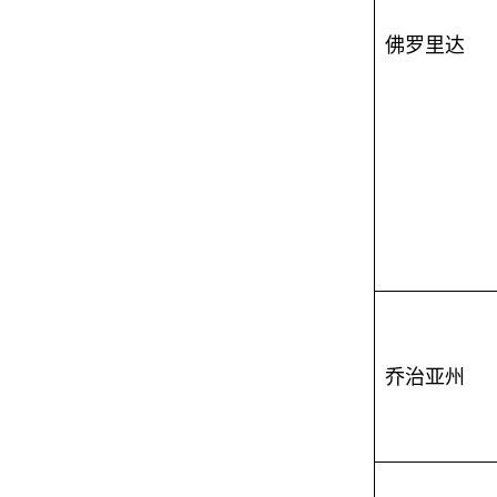
佛罗里达
乔治亚州