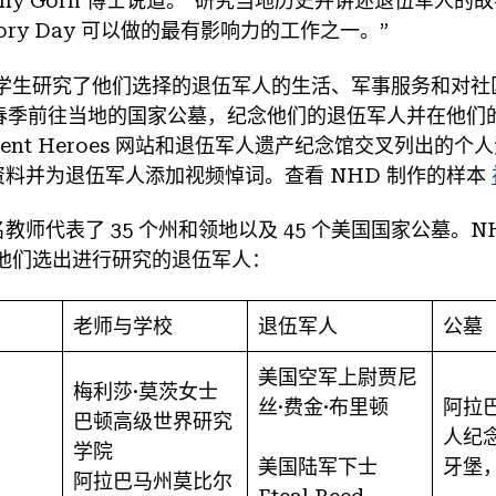
Cathy Gorn 博士说道。“研究当地历史并讲述退伍军人
History Day 可以做的最有影响力的工作之一。”
学生研究了他们选择的退伍军人的生活、军事服务和对社
 年春季前往当地的国家公墓，纪念他们的退伍军人并在他
ilent Heroes 网站和退伍军人遗产纪念馆交叉列出的个
人资料并为退伍军人添加视频悼词。查看 NHD 制作的样本
名教师代表了 35 个州和领地以及 45 个美国国家公墓。
他们选出进行研究的退伍军人：
老师与学校
退伍军人
公墓
美国空军上尉贾尼
梅利莎·莫茨女士
丝·费金·布里顿
阿拉
巴顿高级世界研究
人纪
学院
美国陆军下士
牙堡
阿拉巴马州莫比尔