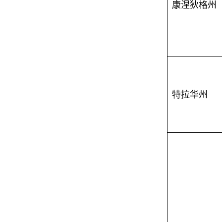
康涅狄格州
特拉华州