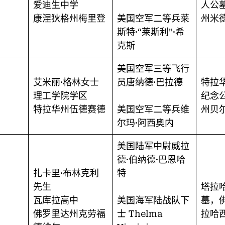
爱迪生中学
人公
康涅狄格州梅里登
美国空军二等兵莱
州米
斯特·“莱斯利”·希
克斯
美国空军三等飞行
艾米丽·格林女士
员唐纳德·巴拉德
特拉
理工学院学区
纪念公
特拉华州伍德赛德
美国空军二等兵维
州贝
尔玛·阿西奥内
美国陆军中尉威拉
德·伯纳德·巴恩哈
扎卡里·布林克利
特
先生
塔拉
瓦库拉高中
美国海军陆战队下
墓，
佛罗里达州克劳福
士 Thelma
拉哈