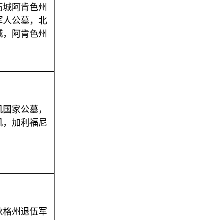
石城阿肯色州
军人公墓，北
城，阿肯色州
矶国家公墓，
矶，加利福尼
狄格州退伍军