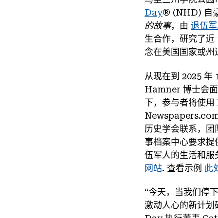
Day
® (NHD)
的故事
，由
退伍军
生合作，研究了近
念在美国国家或州
从现在到 2025 
Hamner 博
下，参与者将使用 NH
Newspaper
历史学会联系，团
事档案中心要求提
伍军人的生活和服
网站
. 查看示例
此
“今天，当我们停
激动人心的新计划研究