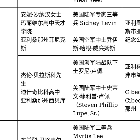
Eteal Reed
安妮·沙纳汉女士
美国陆军专家三等
玛丽维尔高中天才
兵 Sidney Levin
亚利
学院
斯市
亚利桑那州菲尼克
美国空军中士乔伊
纪念
斯
斯·哈根·威廉姆斯
美国海军陆战队下
亚利
士罗尼·卢佩
杰伦·贝拉斯科先
弗市
生
美国陆军中士史蒂
迪什奇比科高中
Cib
文·菲利普·卢佩
亚利桑那州西贝库
Cib
（Steven Phillip
那州
Lupe, Sr.）
美国陆军二等兵
Myrtis Lee