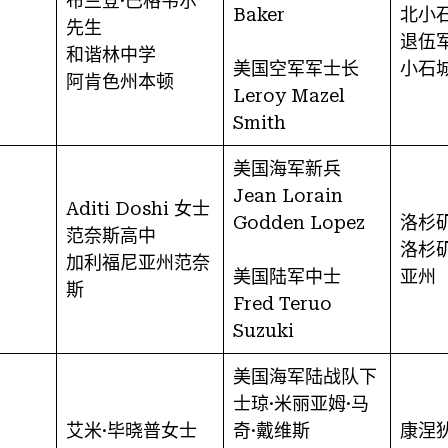
布兰登·巴格韦尔
Baker
北小
先生
退伍
和谐林中学
美国空军军士长
小石
阿肯色州本顿
Leroy Mazel
Smith
美国海军新兵
Jean Lorain
Aditi Doshi 女士
Godden Lopez
洛杉
范奈斯高中
洛杉
加利福尼亚州范奈
美国陆军中士
亚州
斯
Fred Teruo
Suzuki
美国海军陆战队下
士琼·米丽亚姆·马
艾米·毕晓普女士
奇·戴维斯
康涅