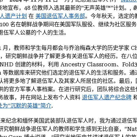
 自豪地宣布，48 位教师入选其最新的“无声英雄™”计划。,
人遗产计划
在
美国退伍军人事务部
。今年秋天，选定的教
 100 名在朝鲜战争期间在美国军队服役、继续为社区服
退伍军人公墓的个人的生活。
年 1 月，教师和学生每月都会与乔治梅森大学的历史学家 Chri
士会面，研究朝鲜战争并了解更多有关退伍军人的经历。在八
D 创建的材料，利用 Ancestry Classroom、Fold3
s.com 等数据库来研究他们选定的退伍军人的生活和服务。
队将更多地了解退伍军人及其家人所居住的社区。最后，
供的官方军事人事档案。在进行研究后，团队将综合这些
务故事，并在网站上发布个人资料
退伍军人遗产纪念碑
和
处为“沉默的英雄”简介
.
下来纪念和缅怀美国武装部队退伍军人时，我为通过退伍
朝鲜战争退伍军人的教师和学生感到无比自豪，”Nationa