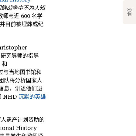
朝鲜战争中不为人知
分享
师与近 600 名学
务并目前被埋葬或纪
stopher
位研究导师的指导
 和
通过与当地图书馆和
团队将分析国家人
信息，讲述他们退
 NHD
沉默的英雄
军人遗产计划资助的
l History