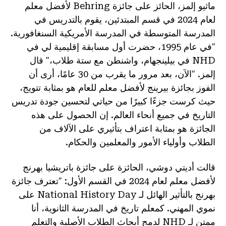
ماثيو إلمز، الحائز على جائزة Behring لأفضل معلم
لعام 2024 في قسم المبتدئين، يقوم بالتدريس في
المدرسة المتوسطة في المدرسة الأمريكية السنغافورية.
"في عام 1995، حضرت أول مسابقة إقليمية لي في
NHD في بيلينجهام، واشنطن مع ستة طلاب،" قال
إلمز. "الآن، بعد مرور ما يقرب من 30 عامًا، أرى أن
الفوز بجائزة بيرينج لأفضل معلم للعام هو بمثابة تتويج،
حيث كرست جزءًا كبيرًا من حياتي لتحسين جودة تدريس
التاريخ في جميع أنحاء العالم. إن الحصول على هذه
الجائزة هو بمثابة اعتراف بتأثيري على الآلاف من
الطلاب وأولياء الأمور والمعلمين والحكام.
قالت أديتي دوشي، الحائزة على جائزة باتريشيا بهرنج
لأفضل معلم لعام 2024 في القسم الأول: "تعترف جائزة
بهرنج بالتأثير الهائل لـ National History Day على
نموي المهني. كمعلم تاريخ في المدرسة الثانوية، أنا
ممتن لـ NHD لدمج أبحاث الطلاب الأصلية والتعلم