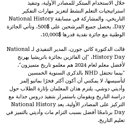
خلال الاستخدام المبتكر للمصادر الأولية، وتنفيذ
استراتيجيات التعلم النشط لتعزيز مهارات التفكير
التاريخي، والمشاركة في مسابقة National History
Day. يحصل جميع المرشحين على $500، وتأتي الجائزة
الوطنية مع جائزة نقدية قدرها $10,000.
قالت الدكتورة كاثي جورن، المدير التنفيذي لـ National
History Day، "إن الفائزين بجائزة باتريشيا بهرنج
لأفضل معلم لعام 2024 هم معلمو تاريخ متميزون".
"بينما تحتفل NHD بالذكرى السنوية الخمسين
لتأسيسها، لا يمكنني أن أكون أكثر فخرًا بماثيو إلمز
وأديتي دوشي. يلتزم هذان المعلمان بإثارة الطلاب حول
دراسة التاريخ ويقومان باستمرار بتنفيذ دروس جذابة مع
التركيز على المصادر الأولية. يعد National History
Day برنامجًا أفضل بسبب التزام مات وأديتي بالتميز في
تعليم التاريخ.