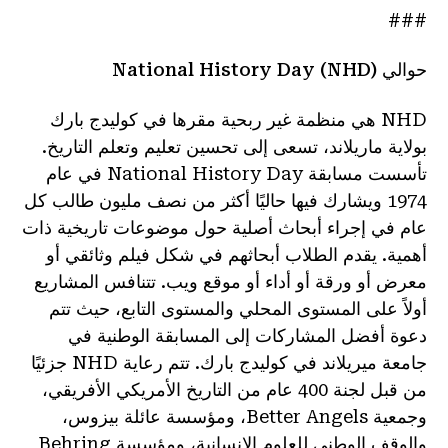
###
حوالي National History Day (NHD)
NHD هي منظمة غير ربحية مقرها في كوليدج بارك
بولاية ماريلاند، تسعى إلى تحسين تعليم وتعلم التاريخ.
تأسست مسابقة National History Day في عام
1974 ويشارك فيها حاليًا أكثر من نصف مليون طالب كل
عام في إجراء أبحاث أصلية حول موضوعات تاريخية ذات
أهمية. يقدم الطلاب أبحاثهم في شكل فيلم وثائقي أو
معرض أو ورقة أو أداء أو موقع ويب. تتنافس المشاريع
أولاً على المستوى المحلي والمستوى التابع، حيث تتم
دعوة أفضل المشاركات إلى المسابقة الوطنية في
جامعة ميريلاند في كوليدج بارك. تتم رعاية NHD جزئيًا
من قبل لجنة 400 عام من التاريخ الأمريكي الأفريقي،
وجمعية Better Angels، ومؤسسة عائلة بيزوس،
والوقف الوطني للعلوم الإنسانية، ومؤسسة Behring