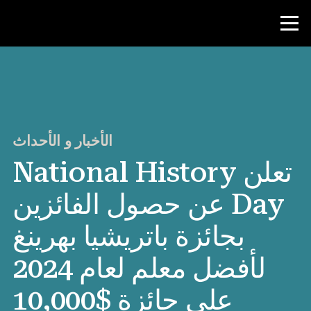
منافسة
موارد المعلم
الأخبار و الأحداث
تعلن National History
الأخبار و الأحداث
Day عن حصول الفائزين
®
حول NHD
بجائزة باتريشيا بهرينغ
شارك
لأفضل معلم لعام 2024
على جائزة $10,000