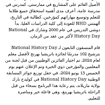
الأصيل القائم على المشاريع في ممارستي. كمدرس في
مدرسة عامة، أعرف مدى أهمية استحقاق جميع طلابنا
للتعلم وتوسيع مهاراتهم كمؤرخين. كطالبة في التاريخ،
ألهمتني NHD للعودة إلى كلية الدراسات العليا. بدأ
دوشي التدريس في عام 2000 وشارك في National
History Day لأكثر من عقد من الزمان.
قام المنسقون التابعون لـ National History Day
بترشيح 102 مدرسًا لجائزة باتريشيا بهرنج لأفضل معلم
لعام 2024. تم اختيار الفائزين الوطنيين من قبل لجنة من
المعلمين والمؤرخين ذوي الخبرة وتم الإعلان عنهم يوم
الخميس 13 يونيو 2024، في حفل توزيع جوائز المسابقة
الوطنية National History Day في كوليدج بارك
بولاية ماريلاند. يتم رعاية هذا البرنامج بسخاء من قبل
الراحلة باتريشيا بهرينغ، وهي فاعلة خير ومناصرة
للتعليم.