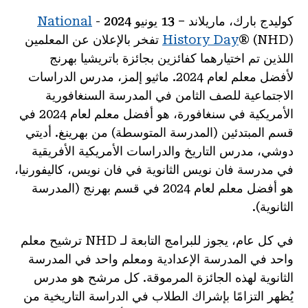
كوليدج بارك، ماريلاند – 13 يونيو 2024
-
National
History Day
® (NHD) تفخر بالإعلان عن المعلمين
اللذين تم اختيارهما كفائزين بجائزة باتريشيا بهرنج
لأفضل معلم لعام 2024. ماثيو إلمز، مدرس الدراسات
الاجتماعية للصف الثامن في المدرسة السنغافورية
الأمريكية في سنغافورة، هو أفضل معلم لعام 2024 في
قسم المبتدئين (المدرسة المتوسطة) من بهرينغ. أديتي
دوشي، مدرس التاريخ والدراسات الأمريكية الأفريقية
في مدرسة فان نويس الثانوية في فان نويس، كاليفورنيا،
هو أفضل معلم لعام 2024 في قسم بهرنج (المدرسة
الثانوية).
في كل عام، يجوز للبرامج التابعة لـ NHD ترشيح معلم
واحد في المدرسة الإعدادية ومعلم واحد في المدرسة
الثانوية لهذه الجائزة المرموقة. كل مرشح هو مدرس
يُظهر التزامًا بإشراك الطلاب في الدراسة التاريخية من