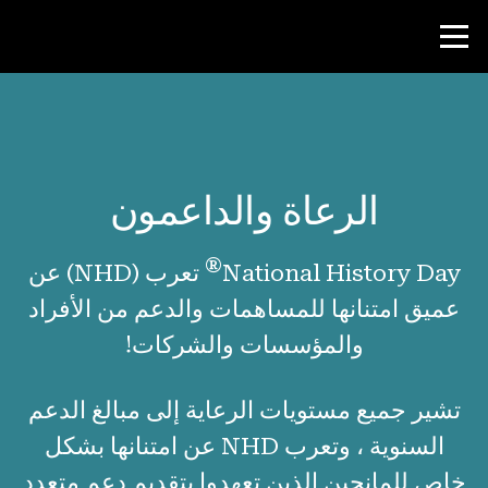
منافسة
الرعاة والداعمون
موارد المعلم
®
National History Day
تعرب (NHD) عن
الأخبار و الأحداث
عميق امتنانها للمساهمات والدعم من الأفراد
®
حول NHD
والمؤسسات والشركات!
لماذا يعمل NHD
تشير جميع مستويات الرعاية إلى مبالغ الدعم
الناس من NHD
السنوية ، وتعرب NHD عن امتنانها بشكل
ابحث عن الشركة التابعة المحلية الخاصة بك
خاص للمانحين الذين تعهدوا بتقديم دعم متعدد