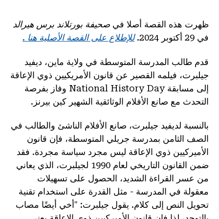
ظهرت هذه القصة أصلا في
صحيفة بورتلاند برس هيرالد
في 29 أكتوبر 2024.
للإطلاع على القصة الأصلية هنا .
قدم طالب المدرسة المتوسطة في ولاية ماين، ديفيد
جيلبرت، فيلمه القصير عن قانون الأمريكيين ذوي الإعاقة
إلى مسابقة National History Day وفاز بفرصة
التحدث مع صانع الأفلام الوثائقية الشهير كين بيرنز.
بالنسبة لديفيد جيلبرت، صانع الأفلام الناشئ والطالب في
الصف الثامن بمدرسة جريلي المتوسطة، فإن قانون
الأميركيين ذوي الإعاقة ليس مجرد سياسة مجردة. فقد
ضمن القانون التاريخي لعام 1990 لجيلبرت، الذي يعاني
من عسر القراءة الشديد، الحصول على تسهيلات
معقولة في المدرسة - مثل القدرة على استخدام تقنية
تحويل النص إلى كلام. يقول جيلبرت: "أخي أيضًا مصاب
بالتوحد، لذا فإن قانون الأميركيين ذوي الإعاقة يعني