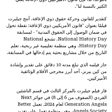
الكثير بالنسبة لنا".
كتقدير للقانون وحركة حقوق ذوي الإعاقة، أنتج جيلبرت
فيلمًا بعنوان "قانون الأمريكيين ذوي الإعاقة: نقطة تحول
في ضمان الوصول إلى الحقوق المدنية" - لمسابقة
National History Day. تشجع National
History Day، وهي منظمة تعليمية غير ربحية، تعلم
التاريخ من خلال مشاريع بحثية يتم إدخالها في المسابقة.
حاز فيلمه الذي تبلغ مدته 10 دقائق على تقدير وإشادة
من كين بيرنز، أحد أبرز مخرجي الأفلام الوثائقية
الأميركيين.
فاز فيلم جيلبرت بالمركز الثالث في قسم الناشئين
الفردي (الصفوف من 6 إلى 8) في جوائز Next
Generation Angels لعام 2024. تعمل Better
Angels Society، وهي منظمة تعمل على تعزيز