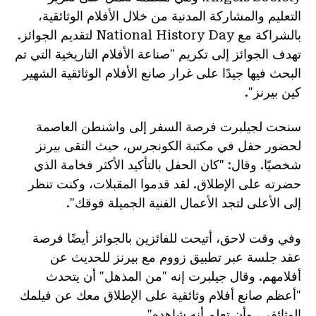
التعليم والمشاركة المدنية من خلال الأفلام الوثائقية،
بالشراكة مع National History Day لتقديم الجوائز.
تهدف الجوائز إلى تكريم "صناعة الأفلام التاريخية التي تم
البحث فيها جيدًا على غرار صانع الأفلام الوثائقية الشهير
كين بيرنز".
سنحت لجيلبرت فرصة السفر إلى واشنطن العاصمة
لحضور حفل في مكتبة الكونجرس، حيث التقى بيرنز
شخصيًا. وقال: "كان الحفل بالتأكيد الأكثر فخامة الذي
حضرته على الإطلاق. لقد قدموا المقبلات، وكنت تنظر
إلى الأعلى لتجد الأعمال الفنية الجميلة فوقك".
وفي وقت لاحق، أتيحت للفائزين بالجوائز أيضًا فرصة
عقد جلسة عبر تطبيق زووم مع بيرنز للحديث عن
أفلامهم. وقال جيلبرت إنه "من المذهل" أن يتحدث
"أعظم صانع أفلام وثائقية على الإطلاق معك عن فيلمك
الوثائقي، وأن تعلم أنه شاهده".