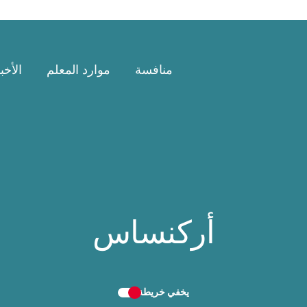
منافسة
موارد المعلم
الأخب
أركنساس
يخفي
خريطة