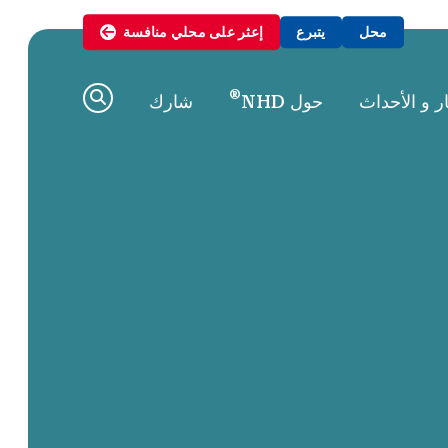
محل
يتبرع
إعثر على
محلي
منافسة
®
ار و الأحداث
حول NHD
شارك