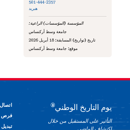
501-444-2357
ه
بريد
المؤسسة (المؤسسات) الراعية:
جامعة وسط أركنساس
تاريخ (تواريخ) المسابقة:
18 أبريل 2026
موقع:
جامعة وسط أركنساس
®
اتصال
يوم التاريخ الوطني
فرص ا
التأثير على المستقبل من خلال
تبديل 
اكتشاف الماضي