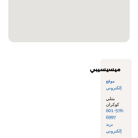
ميسيسيبي
موقع
إلكتروني
بنتلي
كوكران
601-576-
6997
بريد
إلكتروني