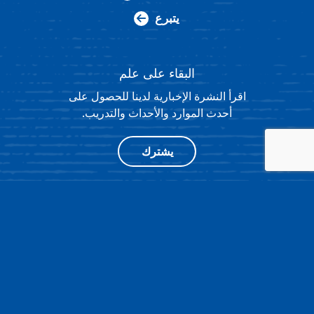
يتبرع
البقاء على علم
اقرأ النشرة الإخبارية لدينا للحصول على
أحدث الموارد والأحداث والتدريب.
يشترك
®
4511 KNOX ROAD، SUITE 205،
© 2026 NATIONAL HISTORY DAY
COLLEGE PARK، MD 20740
|
سياسة الخصوصية
|
تصميم الموقع
بواسطة OPENBOX9