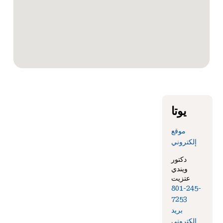
يوتا
موقع
إلكتروني
دكتور
ويندي
عتزيت
801-245-
7253
بريد
إلكتروني