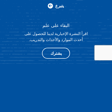
يتبرع
البقاء على علم
اقرأ النشرة الإخبارية لدينا للحصول على
أحدث الموارد والأحداث والتدريب.
يشترك
®
4511 KNOX ROAD، SUITE 205،
© 2026 NATIONAL HISTORY DAY
COLLEGE PARK، MD 20740
|
سياسة الخصوصية
|
تصميم الموقع
بواسطة OPENBOX9