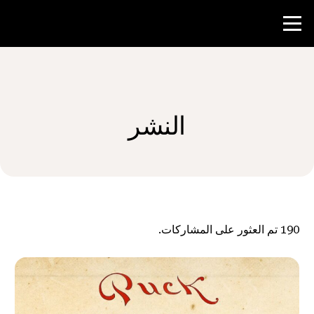
منافسة
النشر
موارد المعلم
الأخبار و الأحداث
®
حول NHD
190
تم العثور على المشاركات.
شارك