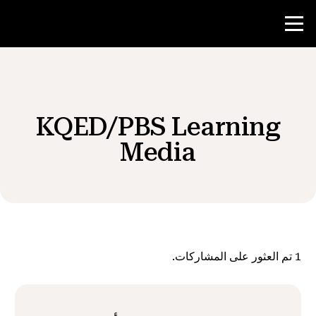
منافسة
KQED/PBS Learning
موارد المعلم
Media
الأخبار و الأحداث
®
حول NHD
1
تم العثور على المشاركات.
شارك