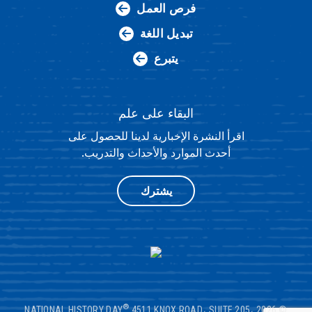
فرص العمل
تبديل اللغة
يتبرع
البقاء على علم
اقرأ النشرة الإخبارية لدينا للحصول على
أحدث الموارد والأحداث والتدريب.
يشترك
®
4511 KNOX ROAD، SUITE 205،
© 2026 NATIONAL HISTORY DAY