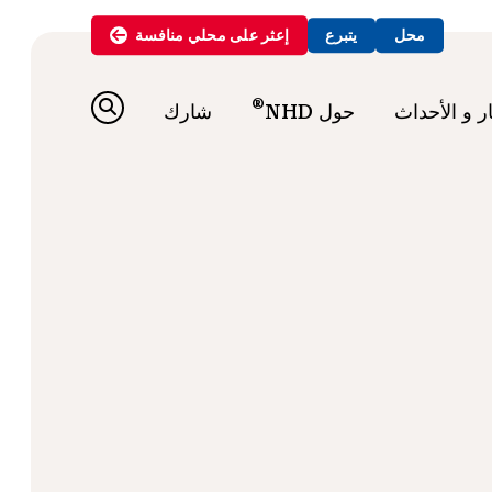
محل
يتبرع
إعثر على
محلي
منافسة
®
ار و الأحداث
حول NHD
شارك