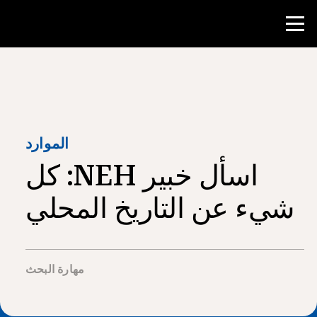
منافسة
موارد المعلم
الموارد
اسأل خبير NEH: كل
أدوات الفصل الدراسي
الدورات
شيء عن التاريخ المحلي
المعاهد
تدريس مهارات البحث
مهارة البحث
إرشاد طلاب NHD