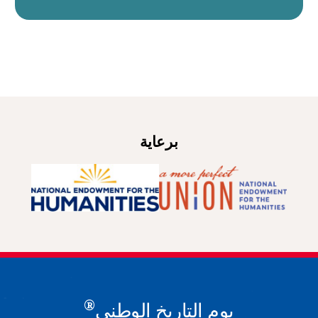
برعاية
®
يوم التاريخ الوطني