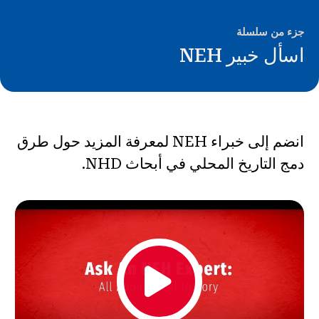
الأخبار و الأحداث
جزء من سلسلة
®
اسأل خبير NEH
حول NHD
شارك
انضم إلى خبراء NEH لمعرفة المزيد حول طرق
دمج التاريخ المحلي في أبحاث NHD.