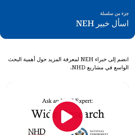
الأخبار و الأحداث
جزء من سلسلة
®
اسأل خبير NEH
حول NHD
شارك
انضم إلى خبراء NEH لمعرفة المزيد حول أهمية البحث
الواسع في مشاريع NHD.