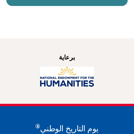
برعاية
®
يوم التاريخ الوطني