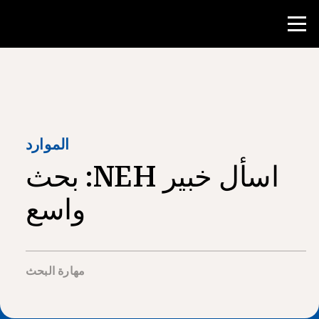
منافسة
موارد المعلم
الموارد
اسأل خبير NEH: بحث
أدوات الفصل الدراسي
الدورات
واسع
المعاهد
تدريس مهارات البحث
مهارة البحث
إرشاد طلاب NHD