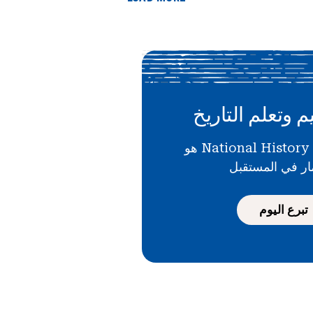
م وتعلم التاريخ
دعمك لـ National History Day هو
ار في المستقبل
تبرع اليوم