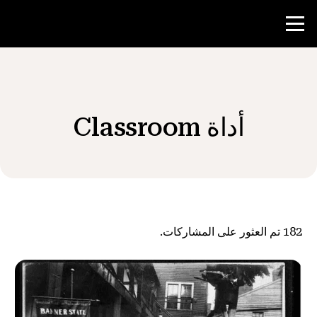
منافسة
أداة Classroom
موارد المعلم
الأخبار و الأحداث
®
حول NHD
182
تم العثور على المشاركات.
شارك