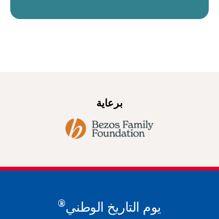
برعاية
®
يوم التاريخ الوطني