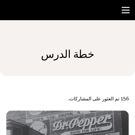
منافسة
خطة الدرس
موارد المعلم
الأخبار و الأحداث
®
حول NHD
156
تم العثور على المشاركات.
شارك