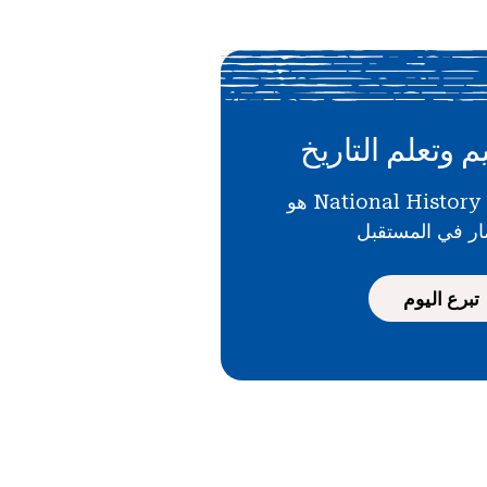
م وتعلم التاريخ
دعمك لـ National History Day هو
ار في المستقبل
تبرع اليوم