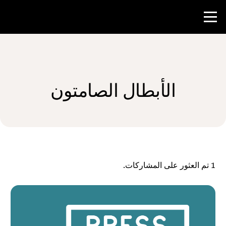
منافسة
الأبطال الصامتون
موارد المعلم
الأخبار و الأحداث
®
حول NHD
1
تم العثور على المشاركات.
شارك