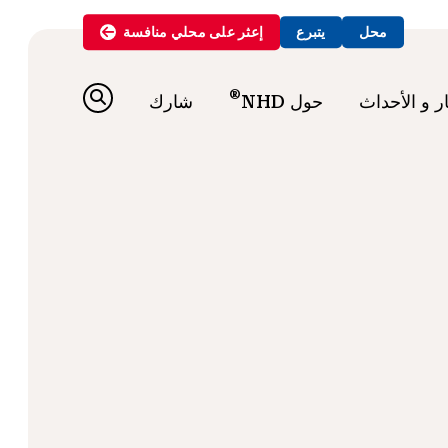
محل
يتبرع
إعثر على
محلي
منافسة
®
ار و الأحداث
حول NHD
شارك