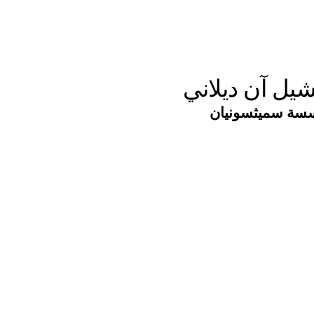
يل آن ديلاني
سة سميثسونيان