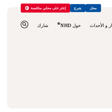
محل
يتبرع
إعثر على
محلي
منافسة
®
ار و الأحداث
حول NHD
شارك