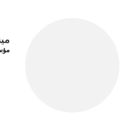
ميش
مؤس