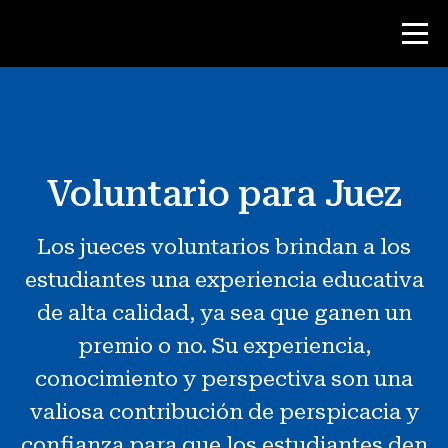
Concurso
Voluntario para Juez
Recursos para maestros
Los jueces voluntarios brindan a los
Noticias y Eventos
estudiantes una experiencia educativa
®
Acerca de NHD
de alta calidad, ya sea que ganen un
premio o no. Su experiencia,
Involucrarse
conocimiento y perspectiva son una
valiosa contribución de perspicacia y
Donar
confianza para que los estudiantes den