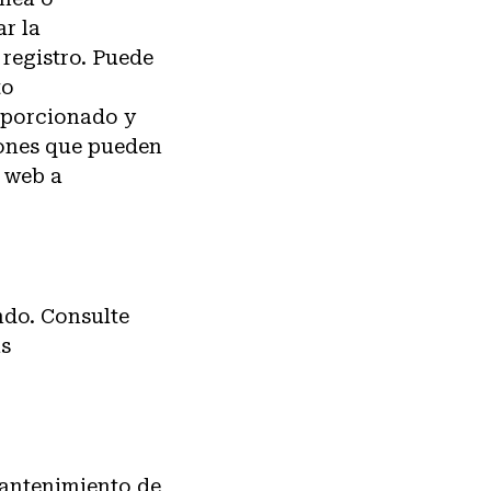
ar la
registro. Puede
to
oporcionado y
iones que pueden
o web a
ndo. Consulte
as
mantenimiento de