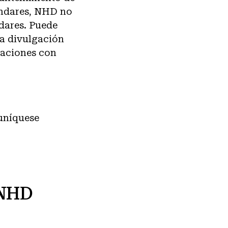
ándares, NHD no
ndares. Puede
la divulgación
taciones con
muníquese
 NHD