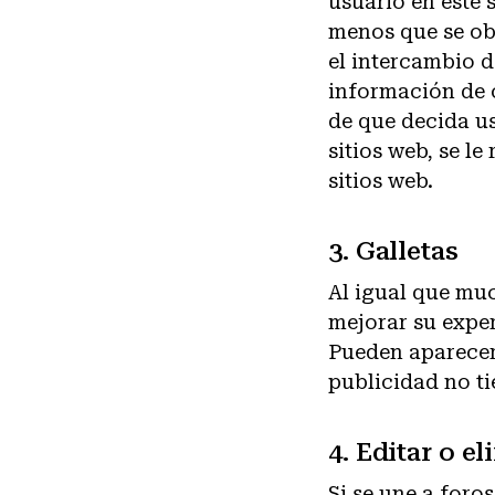
usuario en este
menos que se ob
el intercambio 
información de c
de que decida us
sitios web, se l
sitios web.
3. Galletas
Al igual que muc
mejorar su expe
Pueden aparecer 
publicidad no ti
4. Editar o e
Si se une a foros