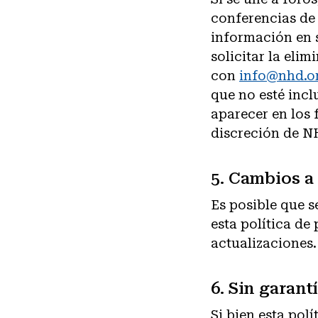
conferencias de 
información en 
solicitar la eli
con
info@nhd.o
que no esté inc
aparecer en los 
discreción de N
5. Cambios a 
Es posible que s
esta política de
actualizaciones.
6. Sin garant
Si bien esta pol