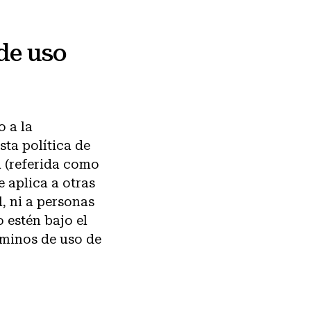
de uso
o a la
sta política de
l (referida como
e aplica a otras
, ni a personas
 estén bajo el
érminos de uso de