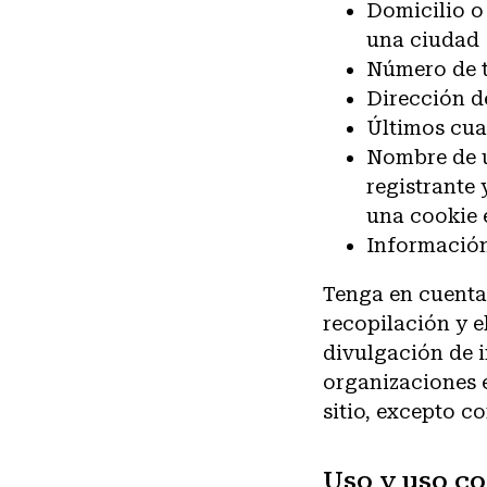
Domicilio o 
una ciudad
Número de 
Dirección d
Últimos cua
Nombre de u
registrante
una cookie 
Información
Tenga en cuenta
recopilación y e
divulgación de 
organizaciones 
sitio, excepto c
Uso y uso co