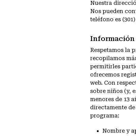
Nuestra direcció
Nos pueden cont
teléfono es (301)
Información 
Respetamos la p
recopilamos más
permitirles part
ofrecemos regist
web. Con respect
sobre niños (y, 
menores de 13 añ
directamente de 
programa:
Nombre y ap