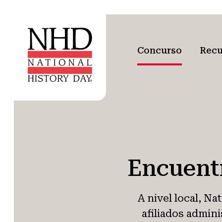
Concurso
Recu
Encuentr
A nivel local, Na
afiliados admin