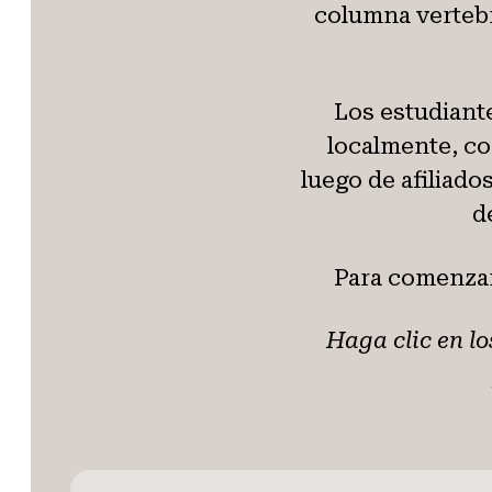
columna vertebr
Los estudiant
localmente, co
luego de afiliad
d
Para comenzar
Haga clic en l