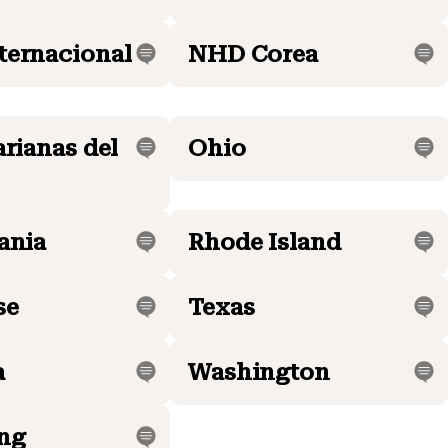
ternacional
NHD Corea
arianas del
Ohio
ania
Rhode Island
se
Texas
a
Washington
ng