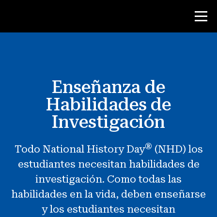
Concurso
Enseñanza de
Recursos para maestros
Habilidades de
Herramientas para el aula
Investigación
Cursos
®
Todo National History Day
(NHD) los
institutos
estudiantes necesitan habilidades de
Enseñanza de Habilidades de
Investigación
investigación. Como todas las
habilidades en la vida, deben enseñarse
Asesoramiento a estudiantes de NHD
y los estudiantes necesitan