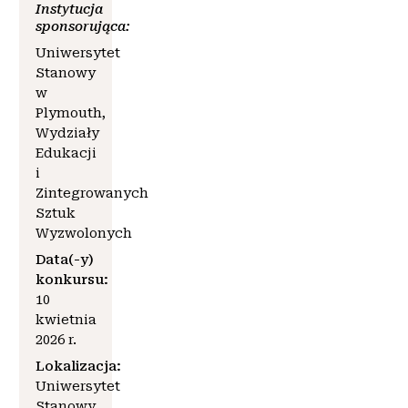
Instytucja
sponsorująca:
Uniwersytet
Stanowy
w
Plymouth,
Wydziały
Edukacji
i
Zintegrowanych
Sztuk
Wyzwolonych
Data(-y)
konkursu:
10
kwietnia
2026 r.
Lokalizacja:
Uniwersytet
Stanowy