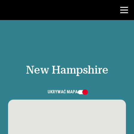
Konkurs
Zasoby dla nauczycieli
New Hampshire
Wiadomości i wydarzenia
®
O NHD
UKRYWAĆ
MAPA
Zaangażować się