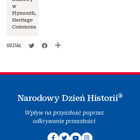
w
Plymouth,
Heritage
Commons
UDZIAŁ
®
Narodowy Dzień Historii
Wpływ na przyszłość poprzez
odkrywanie przeszłości