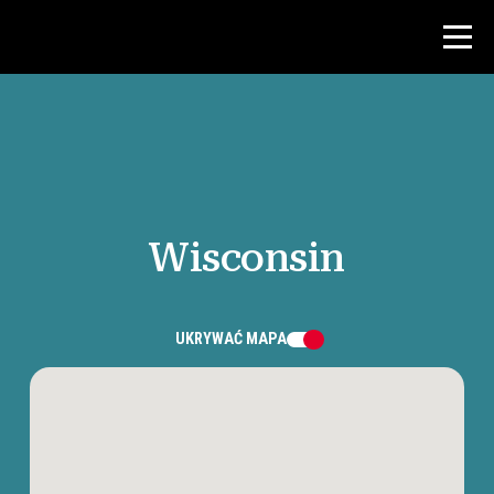
Konkurs
Zasoby dla nauczycieli
Wisconsin
Wiadomości i wydarzenia
®
O NHD
UKRYWAĆ
MAPA
Zaangażować się