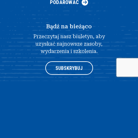
PODAROWAĆ
Bądź na bieżąco
Przeczytaj nasz biuletyn, aby
uzyskać najnowsze zasoby,
wydarzenia i szkolenia.
SUBSKRYBUJ
®
© 2026 NATIONAL HISTORY DAY
4511 KNOX ROAD, APARTAMENT
205, COLLEGE PARK, MD 20740
|
POLITYKA PRYWATNOŚCI
|
PROJEKT
STRONY INTERNETOWEJ AUTORSTWA OPENBOX9