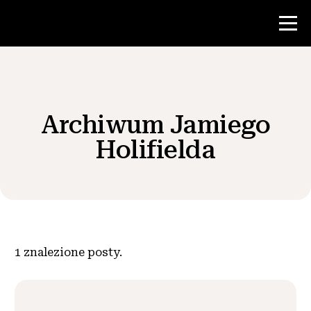
Konkurs
Archiwum Jamiego
Zasoby dla nauczycieli
Holifielda
Wiadomości i wydarzenia
®
O NHD
1
znalezione posty.
Zaangażować się