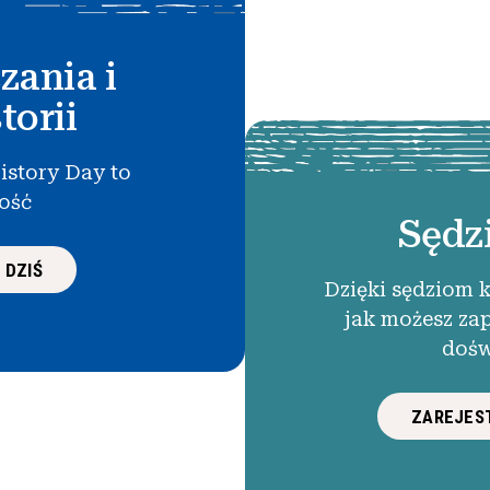
zania i
torii
istory Day to
łość
Sędz
 DZIŚ
Dzięki sędziom 
jak możesz za
dośw
ZAREJEST