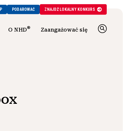
P
PODAROWAĆ
ZNAJDŹ
LOKALNY
KONKURS
®
O NHD
Zaangażować się
box