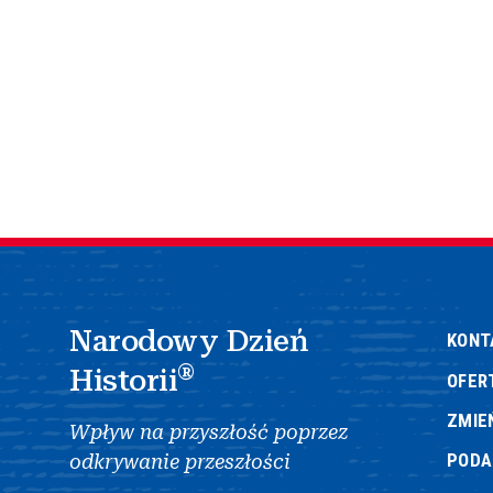
Narodowy Dzień
KONT
®
Historii
OFER
ZMIE
Wpływ na przyszłość poprzez
POD
odkrywanie przeszłości