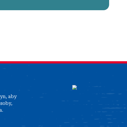
tyn, aby
asoby,
a.