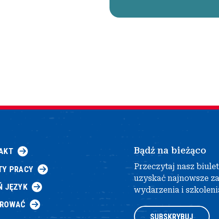
Bądź na bieżąco
AKT
Przeczytaj nasz biule
TY PRACY
uzyskać najnowsze z
Ń JĘZYK
wydarzenia i szkoleni
AROWAĆ
SUBSKRYBUJ