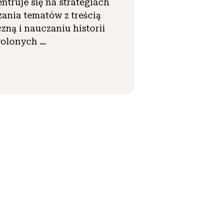
ntruje się na strategiach
ania tematów z treścią
czną i nauczaniu historii
wolonych …