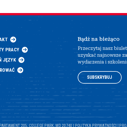
Bądź na bieżąco
AKT
Przeczytaj nasz biule
TY PRACY
uzyskać najnowsze z
Ń JĘZYK
wydarzenia i szkoleni
AROWAĆ
SUBSKRYBUJ
PARTAMENT 205, COLLEGE PARK, MD 20740
|
POLITYKA PRYWATNOŚCI
|
PRO