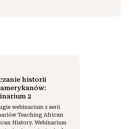
zanie historii
oamerykanów:
inarium 2
ugie webinarium z serii
ariów Teaching African
can History. Webinarium