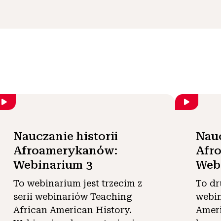
Nauczanie historii
Nauc
Afroamerykanów:
Afr
Webinarium 3
Web
To webinarium jest trzecim z
To dr
serii webinariów Teaching
webin
African American History.
Ameri