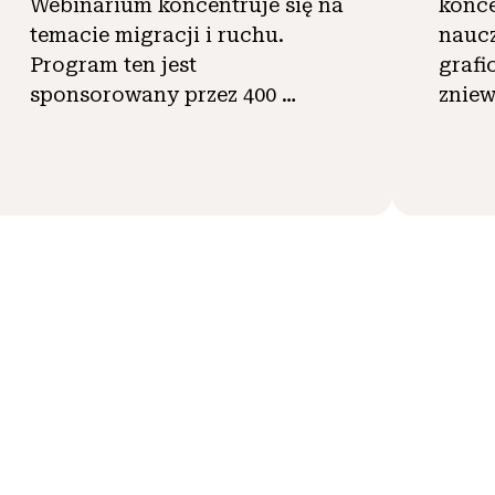
Webinarium koncentruje się na
konce
temacie migracji i ruchu.
naucz
Program ten jest
grafi
sponsorowany przez 400 …
znie