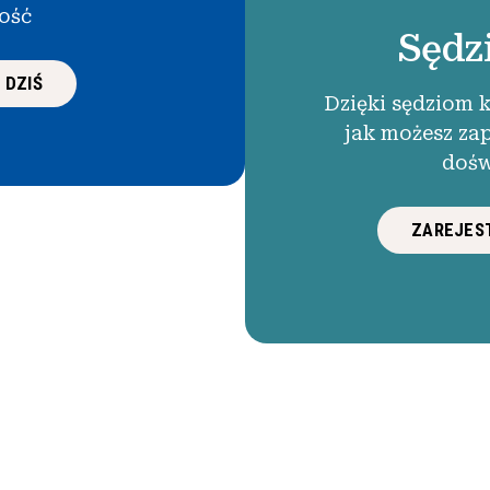
łość
Sędz
 DZIŚ
Dzięki sędziom 
jak możesz za
dośw
ZAREJEST