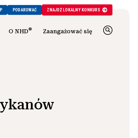
P
PODAROWAĆ
ZNAJDŹ
LOKALNY
KONKURS
®
O NHD
Zaangażować się
erykanów