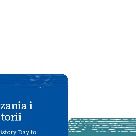
zania i
torii
istory Day to