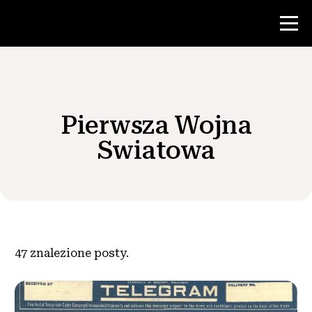
Konkurs
Pierwsza Wojna
Zasoby dla nauczycieli
Swiatowa
Wiadomości i wydarzenia
®
O NHD
47
znalezione posty.
Zaangażować się