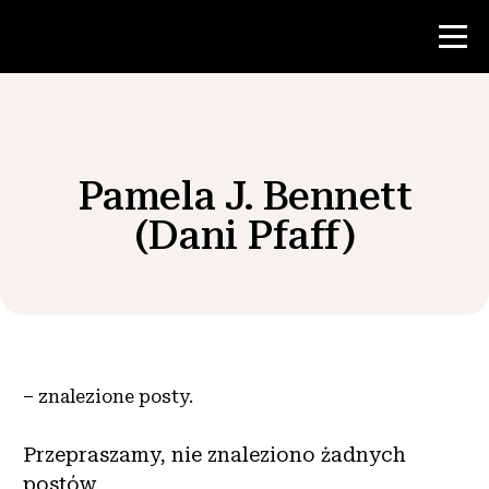
Konkurs
Pamela J. Bennett
Zasoby dla nauczycieli
(Dani Pfaff)
Wiadomości i wydarzenia
®
O NHD
–
znalezione posty.
Zaangażować się
Przepraszamy, nie znaleziono żadnych
postów