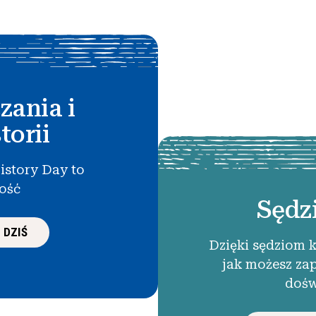
zania i
torii
istory Day to
łość
Sędz
 DZIŚ
Dzięki sędziom 
jak możesz za
dośw