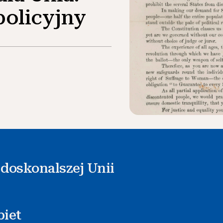
bolicyjny
doskonalszej Unii
biet