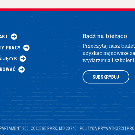
Bądź na bieżąco
AKT
Przeczytaj nasz biule
TY PRACY
uzyskać najnowsze z
Ń JĘZYK
wydarzenia i szkoleni
AROWAĆ
SUBSKRYBUJ
PARTAMENT 205, COLLEGE PARK, MD 20740
|
POLITYKA PRYWATNOŚCI
|
PRO