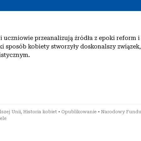
ji uczniowie przeanalizują źródła z epoki reform i
aki sposób kobiety stworzyły doskonalszy związek
istycznym.
szej Unii
,
Historia kobiet
•
Opublikowanie
•
Narodowy Fundu
ele