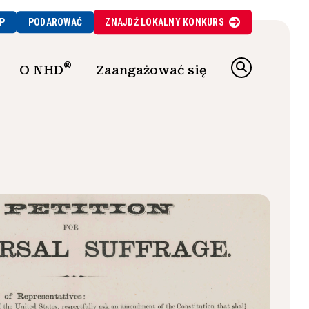
P
PODAROWAĆ
ZNAJDŹ
LOKALNY
KONKURS
®
O NHD
Zaangażować się