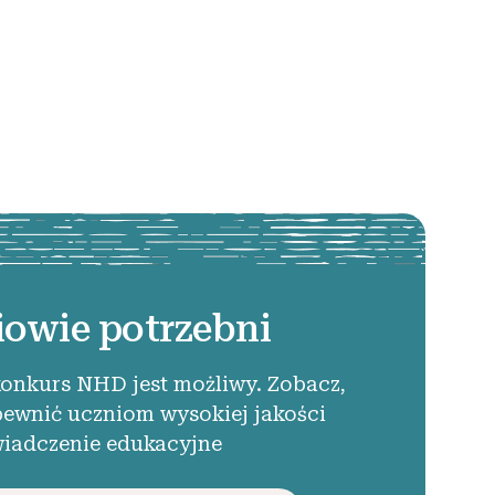
iowie potrzebni
konkurs NHD jest możliwy. Zobacz,
pewnić uczniom wysokiej jakości
iadczenie edukacyjne