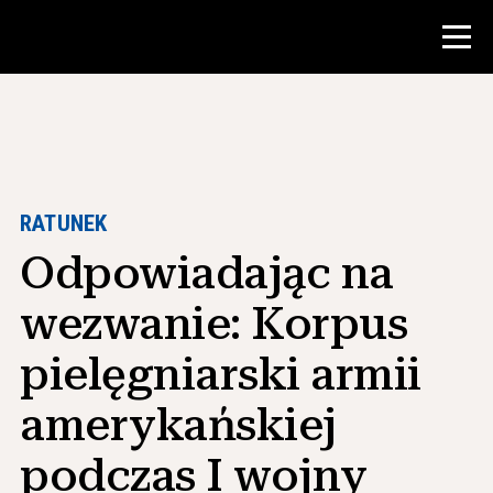
Konkurs
Zasoby dla nauczycieli
RATUNEK
Odpowiadając na
Narzędzia w klasie
Kursy
wezwanie: Korpus
Instytuty
pielęgniarski armii
Nauczanie umiejętności badawczych
amerykańskiej
Doradzanie studentom NHD
podczas I wojny