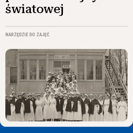
Wiadomości i wydarzenia
światowej
®
O NHD
NARZĘDZIE DO ZAJĘĆ
Zaangażować się