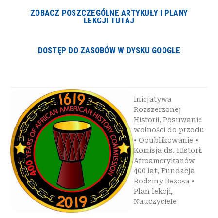
ZOBACZ POSZCZEGÓLNE ARTYKUŁY I PLANY
LEKCJI TUTAJ
DOSTĘP DO ZASOBÓW W DYSKU GOOGLE
Inicjatywa
Rozszerzonej
Historii
,
Posuwanie
wolności do przodu
•
Opublikowanie
•
Komisja ds. Historii
Afroamerykanów
400 lat
,
Fundacja
Rodziny Bezosa
•
Plan lekcji
,
Nauczyciele