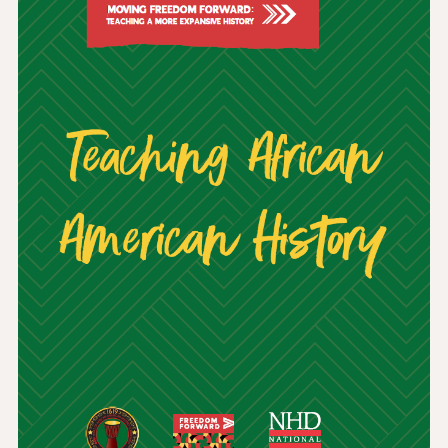
Wiadomości i wydarzenia
®
O NHD
Zaangażować się