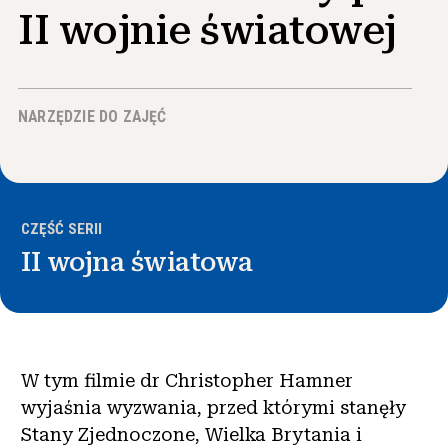
Wiadomości i wydarzenia
II wojnie światowej
®
O NHD
NARZĘDZIE DO ZAJĘĆ
Zaangażować się
CZĘŚĆ SERII
II wojna światowa
W tym filmie dr Christopher Hamner
wyjaśnia wyzwania, przed którymi stanęły
Stany Zjednoczone, Wielka Brytania i