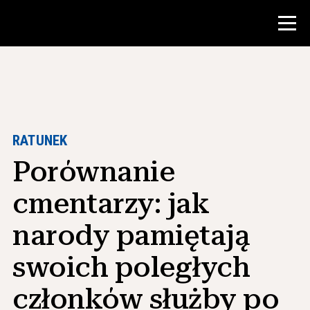
Konkurs
Zasoby dla nauczycieli
RATUNEK
Porównanie
Narzędzia w klasie
Kursy
cmentarzy: jak
Instytuty
narody pamiętają
Nauczanie umiejętności badawczych
swoich poległych
Doradzanie studentom NHD
członków służby po