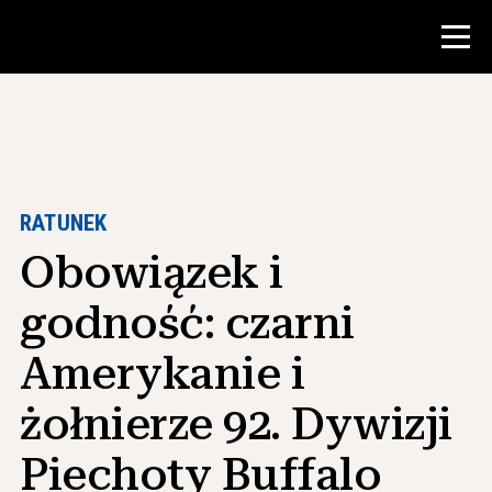
Konkurs
Zasoby dla nauczycieli
RATUNEK
Obowiązek i
Narzędzia w klasie
Kursy
godność: czarni
Instytuty
Amerykanie i
Nauczanie umiejętności badawczych
żołnierze 92. Dywizji
Doradzanie studentom NHD
Piechoty Buffalo