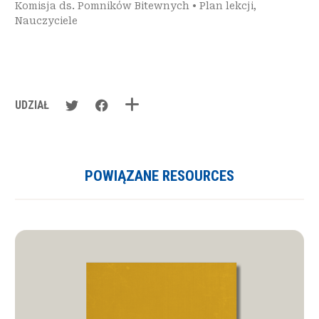
Komisja ds. Pomników Bitewnych
•
Plan lekcji
,
Nauczyciele
UDZIAŁ
POWIĄZANE RESOURCES