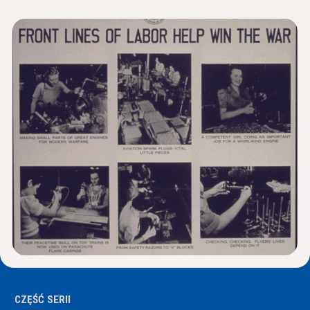
Wiadomości i wydarzenia
®
O NHD
Zaangażować się
CZĘŚĆ SERII