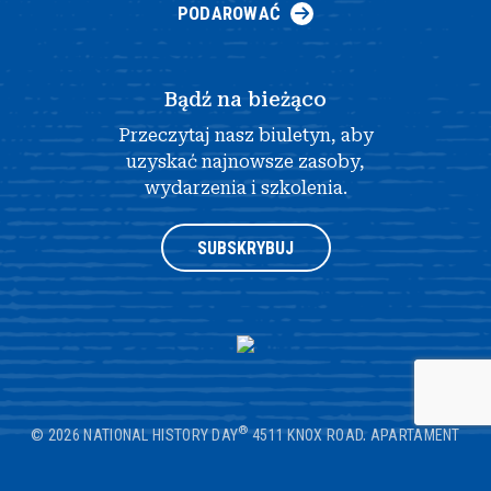
PODAROWAĆ
Bądź na bieżąco
Przeczytaj nasz biuletyn, aby
uzyskać najnowsze zasoby,
wydarzenia i szkolenia.
SUBSKRYBUJ
®
© 2026 NATIONAL HISTORY DAY
4511 KNOX ROAD, APARTAMENT
205, COLLEGE PARK, MD 20740
|
POLITYKA PRYWATNOŚCI
|
PROJEKT
STRONY INTERNETOWEJ AUTORSTWA OPENBOX9