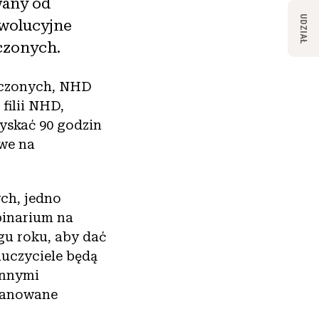
wany od
UDZIAŁ
ewolucyjne
oczonych.
oczonych, NHD
filii NHD,
yskać 90 godzin
we na
ych, jedno
binarium na
gu roku, aby dać
auczyciele będą
innymi
lanowane