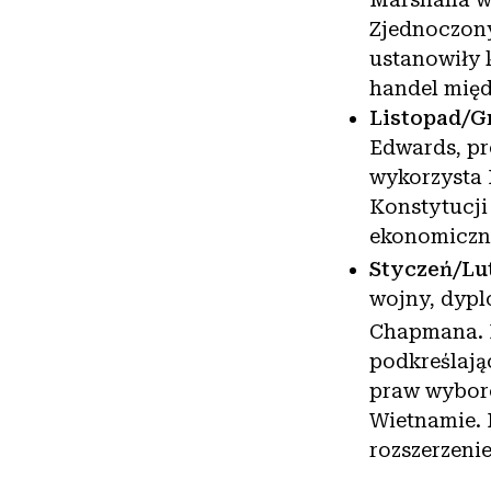
Zjednoczony
ustanowiły 
handel międ
Listopad/G
Edwards, pro
wykorzysta 
Konstytucji
ekonomiczny
Styczeń/Lu
wojny, dypl
Chapmana. D
podkreślają
praw wyborc
Wietnamie. 
rozszerzeni