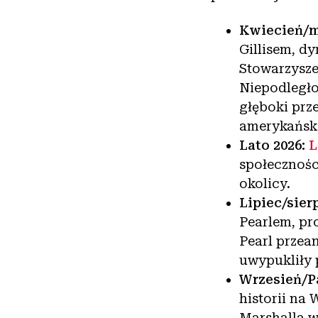
Kwiecień/m
Gillisem, d
Stowarzysze
Niepodległo
głęboki prz
amerykańsk
Lato 2026:
L
społecznośc
okolicy.
Lipiec/sier
Pearlem, pr
Pearl przean
uwypukliły 
Wrzesień/Pa
historii na
Marshalla w