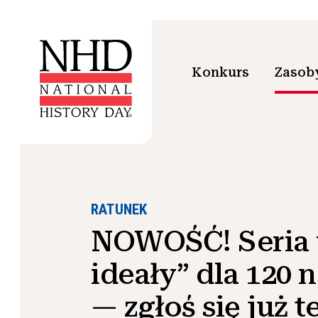
Konkurs
Zasoby
RATUNEK
NOWOŚĆ! Seria 
ideały” dla 120 
— zgłoś się już t