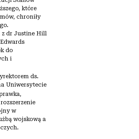
szego, które
umów, chroniły
go.
i
z dr Justine Hill
l Edwards
ek do
ch i
yrektorem ds.
na Uniwersytecie
prawka,
 rozszerzenie
ojny w
łużbą wojskową a
rczych.