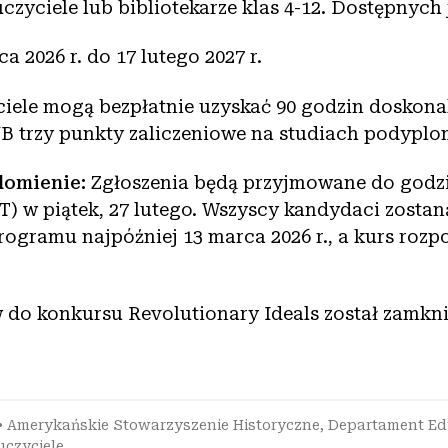
czyciele lub bibliotekarze klas 4-12. Dostępnych j
a 2026 r. do 17 lutego 2027 r.
iele mogą bezpłatnie uzyskać 90 godzin doskona
 trzy punkty zaliczeniowe na studiach podypl
domienie:
Zgłoszenia będą przyjmowane do godzi
) w piątek, 27 lutego. Wszyscy kandydaci zosta
rogramu najpóźniej 13 marca 2026 r., a kurs rozpo
do konkursu Revolutionary Ideals został zamkni
•
Amerykańskie Stowarzyszenie Historyczne
,
Departament Ed
czyciele