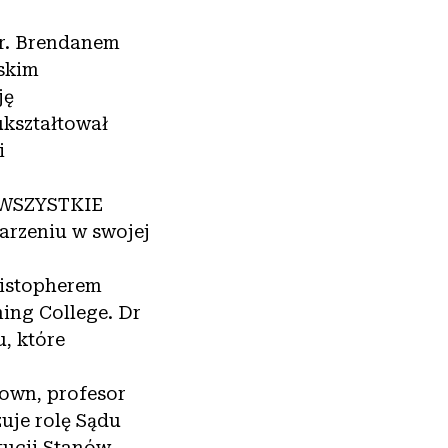
r. Brendanem
ńskim
ję
ukształtował
i
 WSZYSTKIE
arzeniu w swojej
ristopherem
ing College. Dr
u, które
rown, profesor
uje rolę Sądu
tucji Stanów