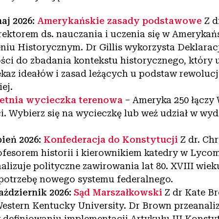
aj 2026:
Amerykańskie zasady podstawowe
Z d
yrektorem ds. nauczania i uczenia się w Ameryka
niu Historycznym. Dr Gillis wykorzysta Deklarac
ści do zbadania kontekstu historycznego, który 
ekaz ideałów i zasad leżących u podstaw rewolucj
iej.
etnia wycieczka terenowa
– Ameryka 250 łączy
i. Wybierz się na wycieczkę lub weź udział w wyd
pień 2026:
Konfederacja do Konstytucji
Z dr. Ch
ofesorem historii i kierownikiem katedry w Lycom
alizuje polityczne zawirowania lat 80. XVIII wiek
potrzebę nowego systemu federalnego.
ździernik 2026:
Sąd Marszałkowski
Z dr Kate B
 Western Kentucky University. Dr Brown przeanaliz
 definiowaniu implementacji Artykułu III Konsty