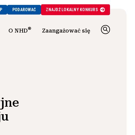
P
PODAROWAĆ
ZNAJDŹ
LOKALNY
KONKURS
®
O NHD
Zaangażować się
jne
ju