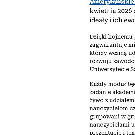
Amerykańskie 
kwietnia 2026 
ideały i ich e
Dzięki hojnemu
zagwarantuje mie
którzy wezmą ud
rozwoju zawodo
Uniwersytecie S
Każdy moduł będ
zadanie akademi
żywo z udziałem
nauczycielom cz
grupowani w gr
nauczycielami 
prezentacje i te