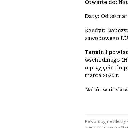
Otwarte do:
Nau
Daty:
Od 30 marc
Kredyt:
Nauczyc
zawodowego LUB
Termin i powia
wschodniego (HT
o przyjęciu do p
marca 2026 r.
Nabór wniosków 
Rewolucyjne ideały
Zjednoczonych
•
Nau