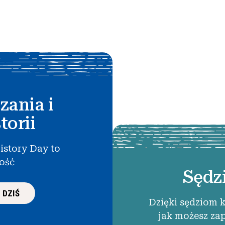
zania i
torii
istory Day to
łość
Sędz
 DZIŚ
Dzięki sędziom 
jak możesz za