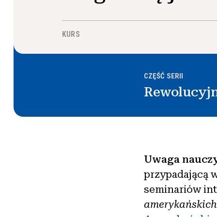
KURS
CZĘŚĆ SERII
Rewolucyjn
Uwaga nauczy
przypadającą w
seminariów in
amerykańskich