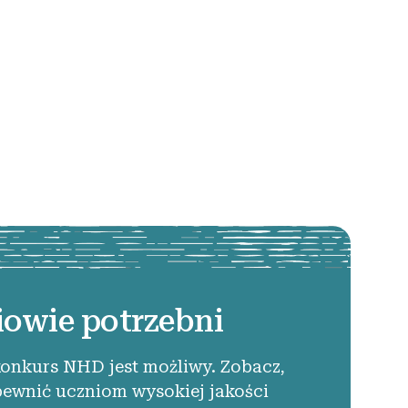
iowie potrzebni
konkurs NHD jest możliwy. Zobacz,
pewnić uczniom wysokiej jakości