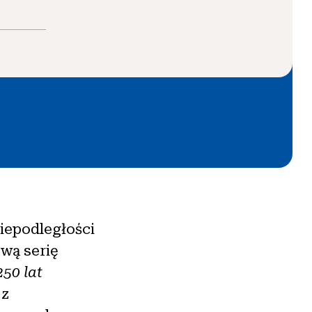
Niepodległości
wą serię
250 lat
 z