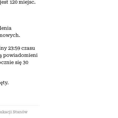
est 120 miejsc.
lenia
omowych.
ny 23:59 czasu
ną powiadomieni
cznie się 30
ęty.
ukacji Stanów