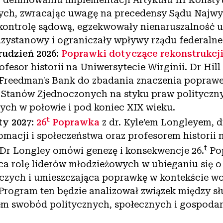
ch, zwracając uwagę na precedensy Sądu Najwyż
kontrolę sądową, egzekwowały nienaruszalność 
zystanowy i ograniczały wpływy rządu federalne
rudzień 2026:
Poprawki dotyczące rekonstrukcj
fesor historii na Uniwersytecie Wirginii. Dr Hil
Freedman's Bank do zbadania znaczenia popraw
 Stanów Zjednoczonych na styku praw polityczny
ch w połowie i pod koniec XIX wieku.
t
ty 2027:
26
Poprawka
z dr. Kyle’em Longleyem, d
omacji i społeczeństwa oraz profesorem historii 
t
r Longley omówi genezę i konsekwencje 26.
Po
ca rolę liderów młodzieżowych w ubieganiu się o
zych i umieszczająca poprawkę w kontekście w
Program ten będzie analizował związek między s
em swobód politycznych, społecznych i gospoda