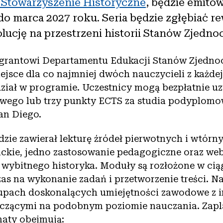
Stowarzyszenie Historyczne
, będzie emito
do marca 2027 roku. Seria będzie zgłębiać r
wolucję na przestrzeni historii Stanów Zjedn
 grantowi Departamentu Edukacji Stanów Zjedn
jsce dla co najmniej dwóch nauczycieli z każdej 
ział w programie. Uczestnicy mogą bezpłatnie uz
wego lub trzy punkty ECTS za studia podyplomo
an Diego.
zie zawierał lekturę źródeł pierwotnych i wtórn
ckie, jedno zastosowanie pedagogiczne oraz we
 wybitnego historyka. Moduły są rozłożone w cią
as na wykonanie zadań i przetworzenie treści. N
upach doskonalących umiejętności zawodowe z 
uczącymi na podobnym poziomie nauczania. Zap
maty obejmują: