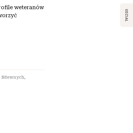
rofile weteranów
UDZIAŁ
worzyć
 Bitewnych
,