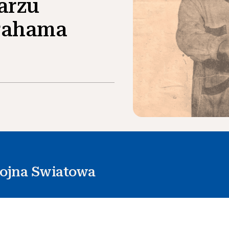
arzu
rahama
ojna Swiatowa