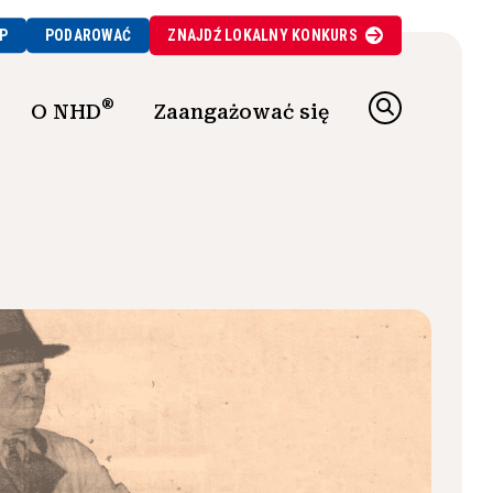
P
PODAROWAĆ
ZNAJDŹ
LOKALNY
KONKURS
®
O NHD
Zaangażować się