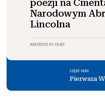
poezji na Cment
Narodowym Ab
Lincolna
NARZĘDZIE DO ZAJĘĆ
CZĘŚĆ SERII
Pierwsza W