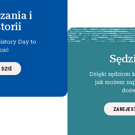
zania i
torii
istory Day to
łość
Sędz
 DZIŚ
Dzięki sędziom 
jak możesz za
dośw
ZAREJEST