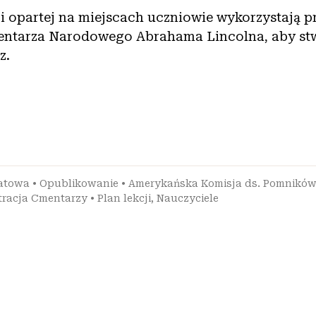
ji opartej na miejscach uczniowie wykorzystają p
mentarza Narodowego Abrahama Lincolna, aby st
z.
iatowa
•
Opublikowanie
•
Amerykańska Komisja ds. Pomników
racja Cmentarzy
•
Plan lekcji
,
Nauczyciele