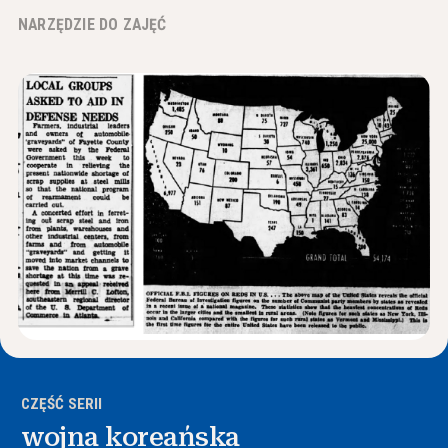
Wiadomości i wydarzenia
NARZĘDZIE DO ZAJĘĆ
®
O NHD
Zaangażować się
CZĘŚĆ SERII
wojna koreańska