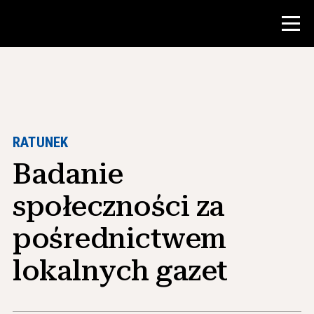
Konkurs
Zasoby dla nauczycieli
RATUNEK
Badanie
Narzędzia w klasie
Kursy
społeczności za
Instytuty
pośrednictwem
Nauczanie umiejętności badawczych
lokalnych gazet
Doradzanie studentom NHD