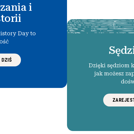
zania i
torii
istory Day to
łość
Sędz
 DZIŚ
Dzięki sędziom 
jak możesz za
dośw
ZAREJEST