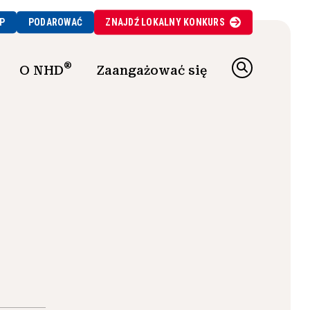
P
PODAROWAĆ
ZNAJDŹ
LOKALNY
KONKURS
®
O NHD
Zaangażować się