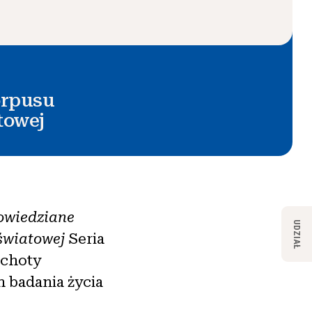
orpusu
towej
powiedziane
UDZIAŁ
 światowej
Seria
echoty
 badania życia