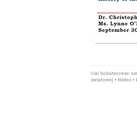
Cisi bohaterowie: ni
światowej
•
Wideo
•