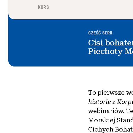
KURS
CZĘŚĆ SERII
Cisi bohate
Piechoty Mo
To pierwsze w
historie z Kor
webinariów. Te
Morskiej Stan
Cichych Bohat