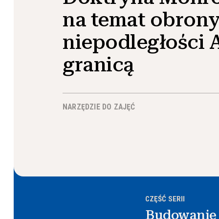
na temat obron
niepodległości 
granicą
NARZĘDZIE DO ZAJĘĆ
CZĘŚĆ SERII
Budowanie 