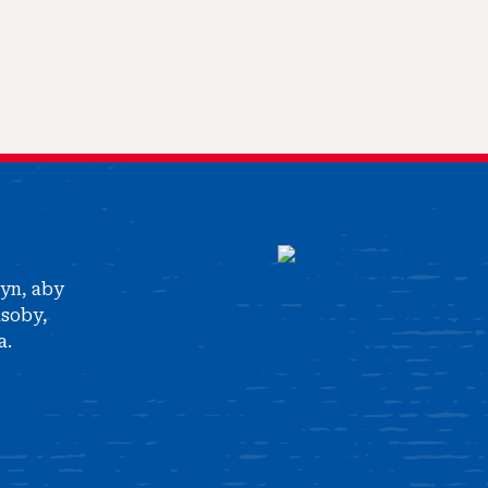
tyn, aby
asoby,
a.