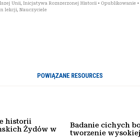
szej Unii
,
Inicjatywa Rozszerzonej Historii
•
Opublikowanie
n lekcji
,
Nauczyciele
POWIĄZANE RESOURCES
 historii
Badanie cichych bo
ńskich Żydów w
tworzenie wysokiej 