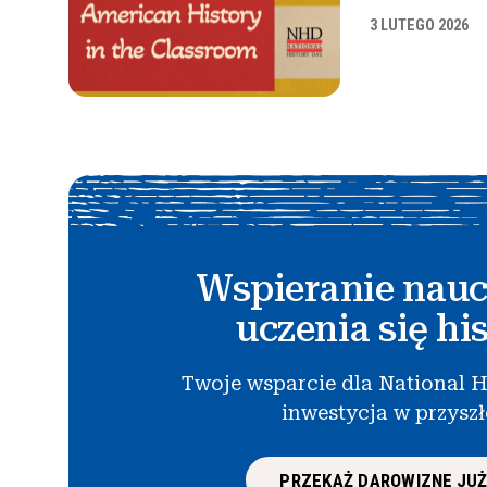
3 LUTEGO 2026
Wspieranie nauc
uczenia się his
Twoje wsparcie dla National H
inwestycja w przysz
PRZEKAŻ DAROWIZNĘ JUŻ