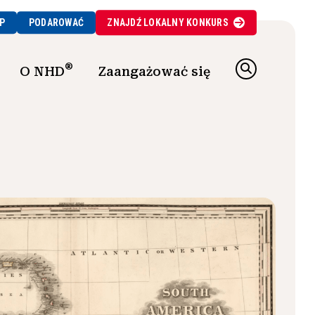
P
PODAROWAĆ
ZNAJDŹ
LOKALNY
KONKURS
®
O NHD
Zaangażować się