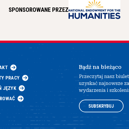
SPONSOROWANE PRZEZ
Bądź na bieżąco
AKT
Przeczytaj nasz biule
TY PRACY
uzyskać najnowsze z
Ń JĘZYK
wydarzenia i szkoleni
AROWAĆ
SUBSKRYBUJ