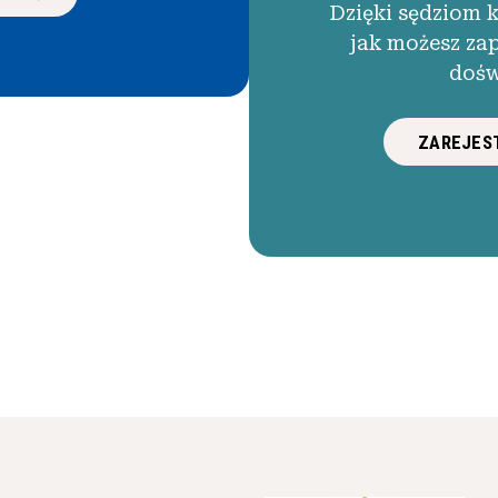
Dzięki sędziom 
jak możesz za
dośw
ZAREJEST