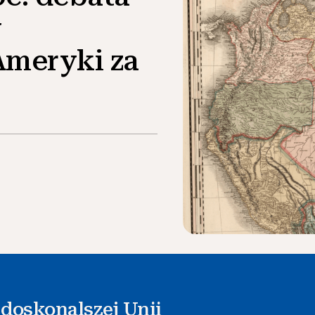
y
Ameryki za
doskonalszej Unii