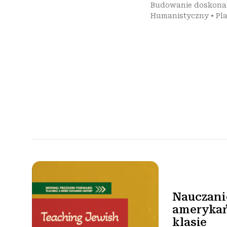
Budowanie doskonal
Humanistyczny
•
Pla
Nauczanie
ameryka
klasie