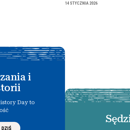
14 STYCZNIA 2026
zania i
torii
istory Day to
łość
Sędz
 DZIŚ