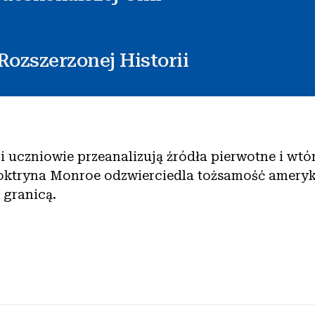
Rozszerzonej Historii
ji uczniowie przeanalizują źródła pierwotne i wtór
oktryna Monroe odzwierciedla tożsamość amery
 granicą.