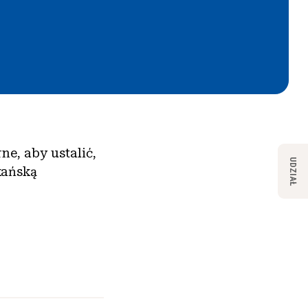
ne, aby ustalić,
UDZIAŁ
kańską