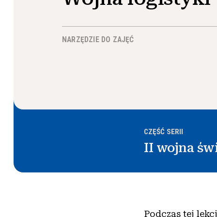
NARZĘDZIE DO ZAJĘĆ
CZĘŚĆ SERII
II wojna św
Podczas tej lek