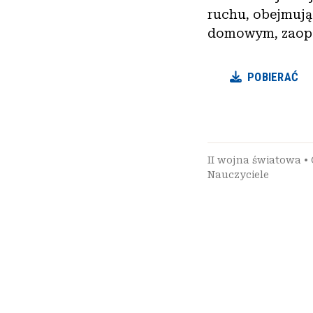
ruchu, obejmując
domowym, zaopat
POBIERAĆ
II wojna światowa
•
Nauczyciele