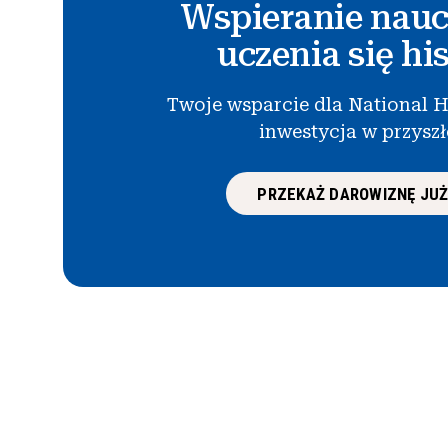
Wspieranie nauc
uczenia się his
Twoje wsparcie dla National H
inwestycja w przysz
PRZEKAŻ DAROWIZNĘ JUŻ