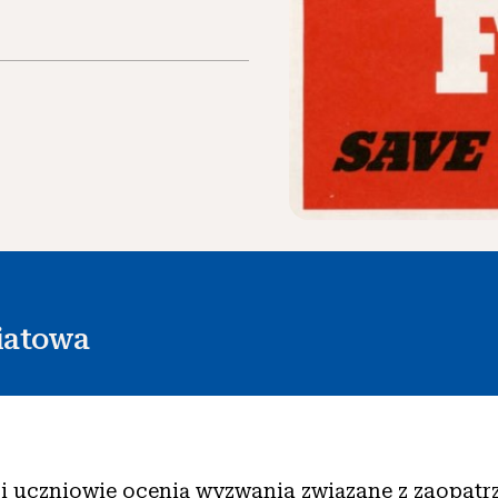
iatowa
cji uczniowie ocenią wyzwania związane z zaopatr