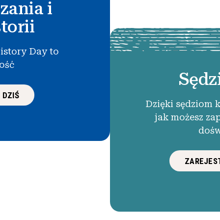
zania i
torii
istory Day to
łość
Sędz
 DZIŚ
Dzięki sędziom 
jak możesz za
dośw
ZAREJEST