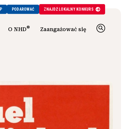
P
PODAROWAĆ
ZNAJDŹ
LOKALNY
KONKURS
®
O NHD
Zaangażować się