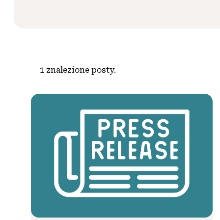
1
znalezione posty.