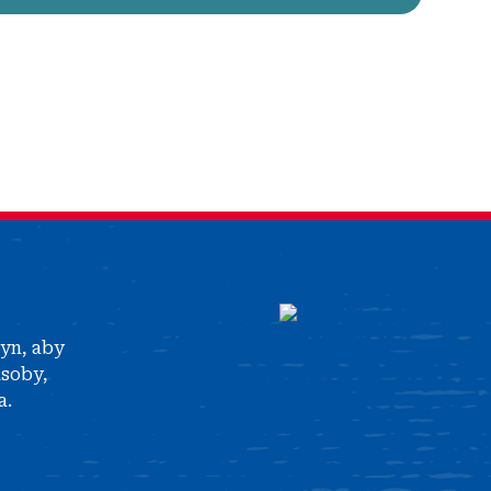
tyn, aby
asoby,
a.