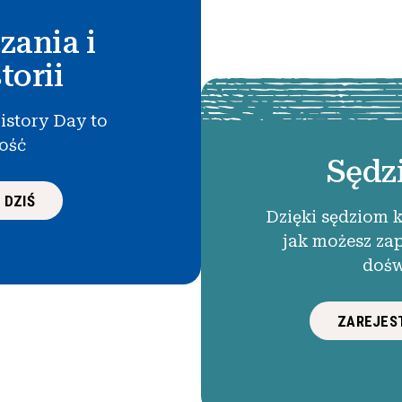
zania i
torii
istory Day to
łość
Sędz
 DZIŚ
Dzięki sędziom 
jak możesz za
dośw
ZAREJEST