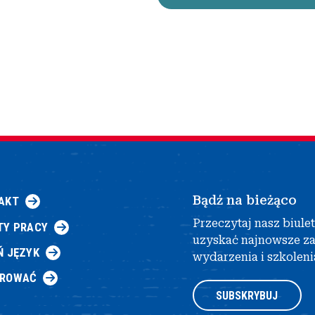
Bądź na bieżąco
AKT
Przeczytaj nasz biule
TY PRACY
uzyskać najnowsze z
Ń JĘZYK
wydarzenia i szkoleni
AROWAĆ
SUBSKRYBUJ