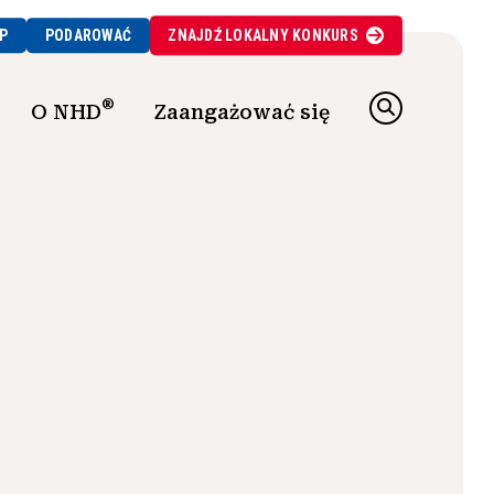
P
PODAROWAĆ
ZNAJDŹ
LOKALNY
KONKURS
®
O NHD
Zaangażować się