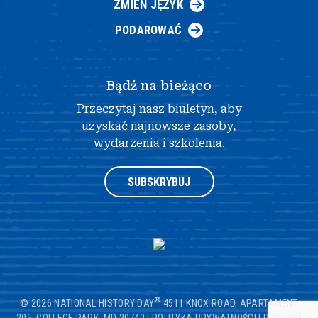
ZMIEŃ JĘZYK
PODAROWAĆ
Bądź na bieżąco
Przeczytaj nasz biuletyn, aby
uzyskać najnowsze zasoby,
wydarzenia i szkolenia.
SUBSKRYBUJ
®
© 2026 NATIONAL HISTORY DAY
4511 KNOX ROAD, APARTAMENT
205, COLLEGE PARK, MD 20740
|
POLITYKA PRYWATNOŚCI
|
PROJEKT