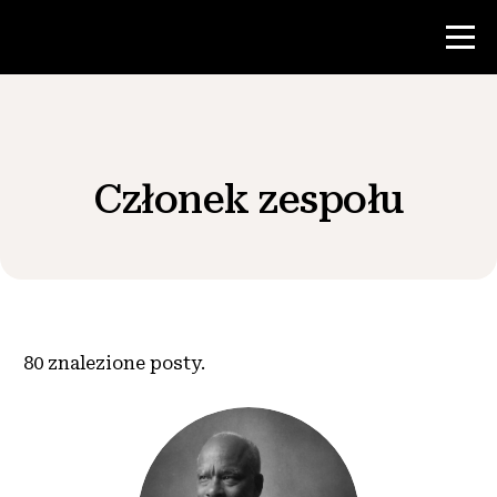
Konkurs
Członek zespołu
Zasoby dla nauczycieli
Wiadomości i wydarzenia
®
O NHD
80
znalezione posty.
Zaangażować się