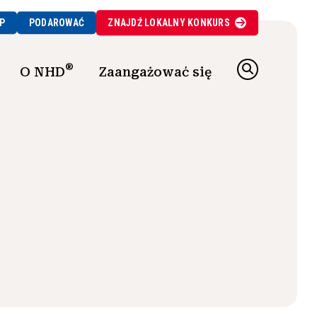
P
PODAROWAĆ
ZNAJDŹ
LOKALNY
KONKURS
®
O NHD
Zaangażować się