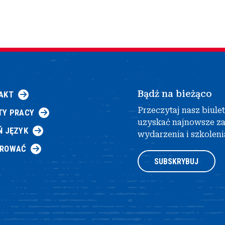
Bądź na bieżąco
AKT
Przeczytaj nasz biule
TY PRACY
uzyskać najnowsze z
Ń JĘZYK
wydarzenia i szkoleni
AROWAĆ
SUBSKRYBUJ