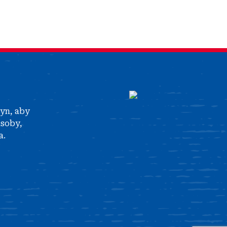
tyn, aby
asoby,
a.