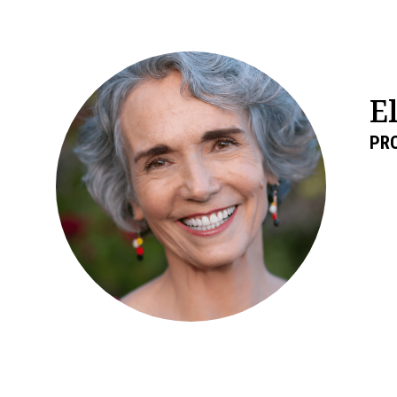
E
PRO