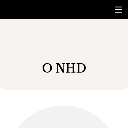
Konkurs
Zasoby dla nauczycieli
O NHD
Wiadomości i wydarzenia
®
O NHD
Zaangażować się