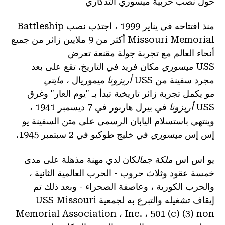
حول نصب حربية ميسوري التذكاري
منذ افتتاحه في يناير 1999 ، اجتذب نصب Battleship
Missouri Memorial أكثر من 9 ملايين زائر من جميع
أنحاء العالم مع تجربة جولة مقنعة تعرض
USS
ميسوري
مكان فريد في التاريخ. تقع على بعد
مجرد سفينة من USS
أريزونا
ميموريال ،
مايتي
مو
يكمل تجربة زائر تاريخية تبدأ بـ "يوم العار" وغرق
USS
أريزونا
في بيرل هاربور في 7 ديسمبر 1941 ،
وينتهي باستسلام اليابان الرسمي على متن السفينة يو
إس إس
ميسوري
في خليج طوكيو في 2 سبتمبر 1945.
يو اس اس
ملكة جمال
كان لدي مهنة مذهلة على مدى
خمسة عقود وثلاث حروب - الحرب العالمية الثانية ،
والحرب الكورية ، وعاصفة الصحراء - وبعد ذلك تم
إيقاف تشغيله والتبرع به لجمعية USS Missouri
Memorial Association ، Inc. ، 501 (c) (3) non