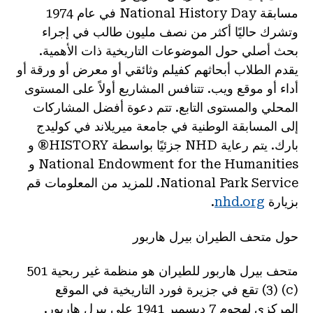
مسابقة National History Day في عام 1974
وتشرك حاليًا أكثر من نصف مليون طالب في إجراء
بحث أصلي حول الموضوعات التاريخية ذات الأهمية.
يقدم الطلاب أبحاثهم كفيلم وثائقي أو معرض أو ورقة أو
أداء أو موقع ويب. تتنافس المشاريع أولاً على المستوى
المحلي والمستوى التابع. تتم دعوة أفضل المشاركات
إلى المسابقة الوطنية في جامعة ميريلاند في كوليدج
بارك. يتم رعاية NHD جزئيًا بواسطة HISTORY® و
National Endowment for the Humanities و
National Park Service. للمزيد من المعلومات قم
بزيارة
nhd.org
.
حول متحف الطيران بيرل هاربور
متحف بيرل هاربور للطيران هو منظمة غير ربحية 501
(c) (3) تقع في جزيرة فورد التاريخية في الموقع
المركزي لهجوم 7 ديسمبر 1941 على بيرل هاربور.