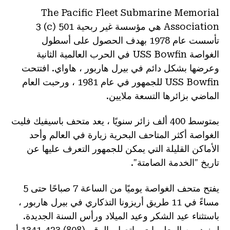
The Pacific Fleet Submarine Memorial
Association هي مؤسسة غير ربحية 501 (c) 3
تأسست عام 1978 بهدف الحصول على أسطول
الغواصة USS Bowfin في الحرب العالمية الثانية
وعرضها بشكل دائم في بيرل هاربور ، هاواي. افتتحت
USS Bowfin للجمهور في عام 1981 ، ورحبت العام
الماضي بزائرها التسعة ملايين.
بمتوسط 400 ألف زائر سنويًا ، يعد متحف باسيفيك فليت
الغواصة أكثر المتاحف البحرية زيارة في العالم وأحد
الأماكن القليلة التي يمكن للجمهور التعرف عليها عن
تاريخ "الخدمة الصامتة".
يفتح متحف الغواصة يوميًا من الساعة 7 صباحًا حتى 5
مساءً في 11 طريق أريزونا التذكاري في بيرل هاربور ،
باستثناء عيد الشكر وعيد الميلاد ورأس السنة الجديدة.
لمزيد من المعلومات ، اتصل بالرقم (808) 423-1341 أو