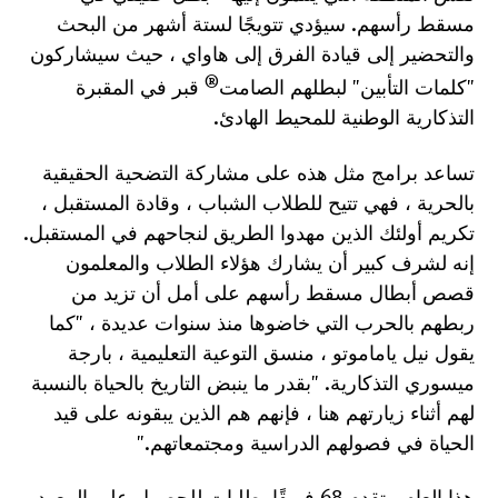
مسقط رأسهم. سيؤدي تتويجًا لستة أشهر من البحث
والتحضير إلى قيادة الفرق إلى هاواي ، حيث سيشاركون
®
"كلمات التأبين" لبطلهم الصامت
قبر في المقبرة
التذكارية الوطنية للمحيط الهادئ.
تساعد برامج مثل هذه على مشاركة التضحية الحقيقية
بالحرية ، فهي تتيح للطلاب الشباب ، وقادة المستقبل ،
تكريم أولئك الذين مهدوا الطريق لنجاحهم في المستقبل.
إنه لشرف كبير أن يشارك هؤلاء الطلاب والمعلمون
قصص أبطال مسقط رأسهم على أمل أن تزيد من
ربطهم بالحرب التي خاضوها منذ سنوات عديدة ، "كما
يقول نيل ياماموتو ، منسق التوعية التعليمية ، بارجة
ميسوري التذكارية. "بقدر ما ينبض التاريخ بالحياة بالنسبة
لهم أثناء زيارتهم هنا ، فإنهم هم الذين يبقونه على قيد
الحياة في فصولهم الدراسية ومجتمعاتهم."
هذا العام ، تقدم 68 فريقًا بطلبات للحصول على المعهد