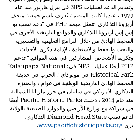
وتقديم الدعم لعمليات NPS في بيرل هاربور منذ عام
1979 ، عندما كانت المنظمة تُعرف باسم جمعية متحف
أريزونا التذكاري. تتمثل مهمة PHP في "دعم نصب يو
إس إس أريزونا التذكاري والمواقع التاريخية الأخرى في
المحيط الهادئ من خلال البرامج التعليمية والتفسيرية
والبحث والحفظ والاستعادة ، لإدامة ذكرى الأحداث
وتكريم الأشخاص المشاركين في هذه المواقع." تدعم
PHP أيضًا عمليات NPS في: Kalaupapa National
Historical Park في مولوكاي ؛ الحرب في حديقة
المحيط الهادئ التاريخية الوطنية في غوام ، والمنتزه
التذكاري الأمريكي في سايبان في جزر ماريانا الشمالية.
منذ عام 2014 ، دخلت Pacific Historic Parks أيضًا
في شراكة مع وزارة الأراضي والموارد الطبيعية بالولاية
لدعم نصب Diamond Head State التذكاري.
يرى
www.pacifichistoricparks.org
.