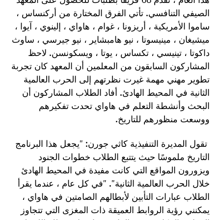
الصيفي التنافسي. تأتي الفرق المختارة من أركنساس ،
ساموا الأمريكية ، أريزونا ، غوام ، هاواي ، إلينوي ، آيوا ،
ميشيغان ، مينيسوتا ، نيو هامبشاير ، نيو جيرسي ، ساوث
داكوتا ، تينيسي ، تكساس ، يوتا ، ويسكونسن. لاحظ
المشاركون السابقون من المعلمين أن المعهد كان تجربة
تطوير مهني مهمة غيرت نظرتهم إلى الحرب العالمية
الثانية في المحيط الهادئ. أفاد الطلاب المشاركون أن
البحث وأنشطة التعلم في هاواي تحدت تفكيرهم
ووسعت منظورهم للتاريخ.
تقول المديرة التنفيذية كاثي جورن: "يجعل هذا البرنامج
التاريخ ملموسًا حيث يتتبع الطلاب خطوات الجنود
ويزورون المواقع التي كانت مفيدة في المحيط الهادئ
خلال الحرب العالمية الثانية". "في كل عام ، عندما يقرأ
الطلاب عبارات التأبين لأبطالهم الصامتين في هاواي ،
يمكنني رؤية الروابط العميقة ذات المغزى التي تتجاوز