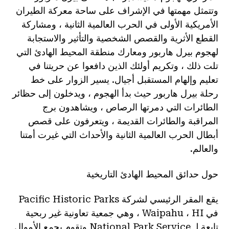
وتتمثل مهمتها في الإشراف على ساحة معركة الطيران
الأمريكية الأولى في الحرب العالمية الثانية ، ومشاركة
القطع الأثرية والقصص الشخصية والتأثير والاستجابة
لهجوم بيرل هاربور ومعارك منطقة المحيط الهادئ التي
تلت ذلك ، وتكريم أولئك الذين دافعوا عن حريتنا في
تعليم وإلهام المستقبل أجيال. يسير الزوار على خط
رحلة بيرل هاربور حيث بدأ الهجوم ، ويدخلون إلى حظائر
الطائرات التي دمرتها الرصاص ، ويشاهدون برج
المراقبة والطائرات القديمة ، ويتعرفون على قصص
أبطال الحرب العالمية الثانية والأحداث التي غيرت أمتنا
والعالم.
حول حدائق المحيط الهادئ التاريخية
يقع المقر الرئيسي لشركة Pacific Historic Parks
في Waipahu ، HI ، وهي جمعية تعاونية غير ربحية
تابعة لـ National Park Service وتقوم بجمع الأموال