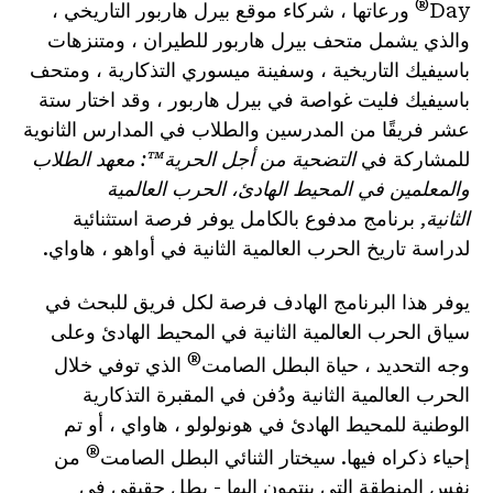
®
Day
ورعاتها ، شركاء موقع بيرل هاربور التاريخي ،
والذي يشمل متحف بيرل هاربور للطيران ، ومتنزهات
باسيفيك التاريخية ، وسفينة ميسوري التذكارية ، ومتحف
باسيفيك فليت غواصة في بيرل هاربور ، وقد اختار ستة
عشر فريقًا من المدرسين والطلاب في المدارس الثانوية
للمشاركة في
التضحية من أجل الحرية™: معهد الطلاب
والمعلمين في المحيط الهادئ، الحرب العالمية
الثانية,
برنامج مدفوع بالكامل يوفر فرصة استثنائية
لدراسة تاريخ الحرب العالمية الثانية في أواهو ، هاواي.
يوفر هذا البرنامج الهادف فرصة لكل فريق للبحث في
سياق الحرب العالمية الثانية في المحيط الهادئ وعلى
®
وجه التحديد ، حياة البطل الصامت
الذي توفي خلال
الحرب العالمية الثانية ودُفن في المقبرة التذكارية
الوطنية للمحيط الهادئ في هونولولو ، هاواي ، أو تم
®
إحياء ذكراه فيها. سيختار الثنائي البطل الصامت
من
نفس المنطقة التي ينتمون إليها - بطل حقيقي في