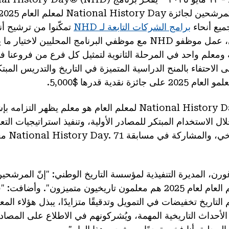
ميع أنحاء
برامج الشركات التابعة لـ NHD
تمكّنوا من ترشيح أن
عملية الترشيح الذاتي، عمل موظفو NHD مع موظفي البرنامج المحليين
 ومعلم واحد في المرحلة الثانوية لتمثيل كل فرع من فروعنا ف
ى الاحتفاء بالمنح الدراسية المتميزة في التاريخ والتدريس الم
ة نقدية قدرها $5,000.
كل مرشح لجائزة National History Day لمعلم العام هو معلم يظه
ال الاستخدام المبتكر للمصادر الأولية، وتنفيذ استراتيجيات الت
مهارات الت
History Day لمعلم العام لعام 2025 هم معلمون تاريخيون متميزون". و
 التاريخ تخفيضات في التمويل وتدقيقًا متزايدًا، يبذل هؤلاء المع
الأحداث التاريخية المهمة، ويُشركونهم في الاطلاع على المصادر