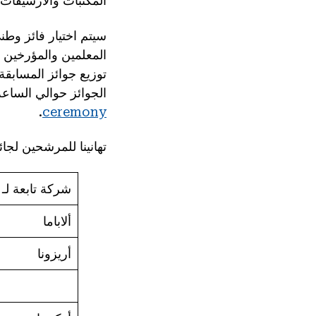
المكتبات والأرشيفات 
سيتم اختيار فائز وطن
الجوائز حوالي الساعة
.
ceremony
تهانينا للمرشحين لجائزة National History Day لأفضل معلم له
شركة تابعة لـ NHD
ألاباما
أريزونا