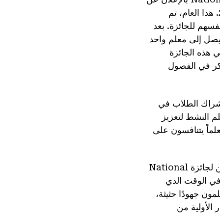
المعلمين المكرمين كمرشحين لجائزة National History Day لمعلم العام 2025. هذا العام، تم
فسهم للجائزة. بعد
 لاختيار ما يصل إلى معلم واحد
ي هذه الجائزة
بتكر في الفصول
ر التزامه بإشراك الطلاب في
علم النشط لتعزيز
فكير التاريخي، والمشاركة في مسابقة National History Day. 71 معلماً يتنافسون على
قالت الدكتورة كاثي غورن، المديرة التنفيذية لمؤسسة التاريخ الوطني: "إنّ المرشحين لجائزة National
أضافت: "في الوقت الذي
لمون جهودًا حثيثة،
 الأولية من