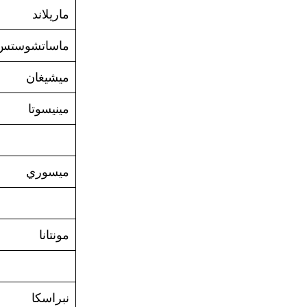
ماريلاند
ماساتشوستس
ميشيغان
مينيسوتا
ميسوري
مونتانا
نبراسكا