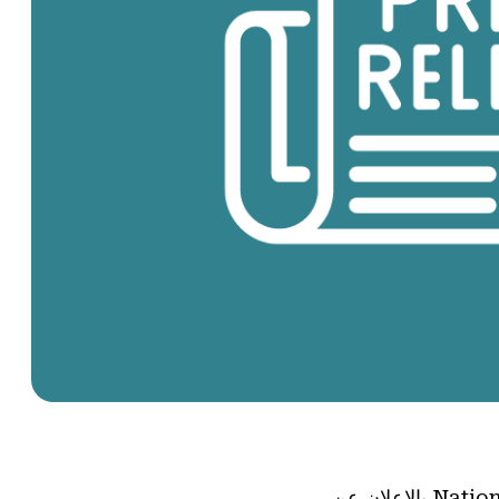
– يفخر برنامج National History Day® (NHD) بالإعلان عن