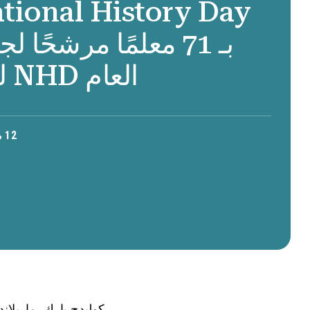
بـ 71 معلمًا مرشحًا 
العام NHD لعام 2025
12 مايو 2025 •
كوليدج بارك، ماريلاند - ١٢ مايو 