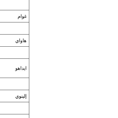
غوام
هاواي
ايداهو
إلينوي