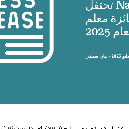
National History Day تحتفل
لجائزة معلم
بيان صحفي
٢٠٢٥