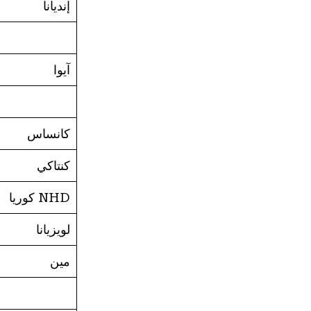
إنديانا
آيوا
كانساس
كنتاكي
NHD كوريا
لويزيانا
مين