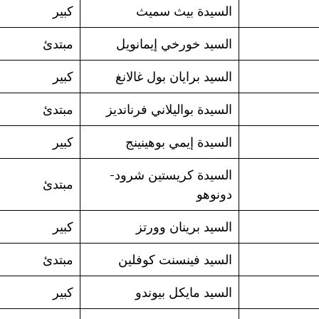
السيدة بيث سميث
كبير
السيد خورخي إيمانويل
مبتدئ
السيد برايان بول غالانغ
كبير
السيدة بواليلاني فرنانديز
مبتدئ
السيدة إيمي بوهينينج
كبير
السيدة كريستين شرود-
مبتدئ
دونوهو
السيد برينان وورتز
كبير
السيد فينسنت كوفلين
مبتدئ
السيد مايكل بيوندو
كبير