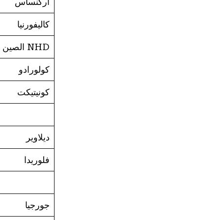
أركنساس
كاليفورنيا
NHD الصين
كولورادو
كونيتيكت
ديلاوير
فلوريدا
جورجيا