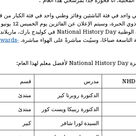
المحلية. أنا فخورة جدًا بمرشحي هذا العام".
ي واحد في فئة الناشئين وفائز وطني واحد في فئة الكبار من ق
توزيع جوائز المسابقة الوطنية National History Day في ك
 التاسعة صباحًا، وسيُبث مباشرةً على الهواء مباشرة.
awards-
ذا العام:
مدرس
قسم
الدكتورة روبرتا كير
مبتدئ
الدكتورة ريبيكا ويست كور
مبتدئ
السيدة لورا شافر
كبير