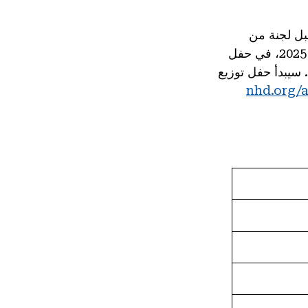
بل لجنة من
المعلمين والمؤرخين ذوي الخبرة، وسيتم الإعلان عن الفائزين يوم الخميس 12 يونيو 2025، في حفل
وليدج بارك، ماريلاند. سيبدأ حفل توزيع
nhd.org/