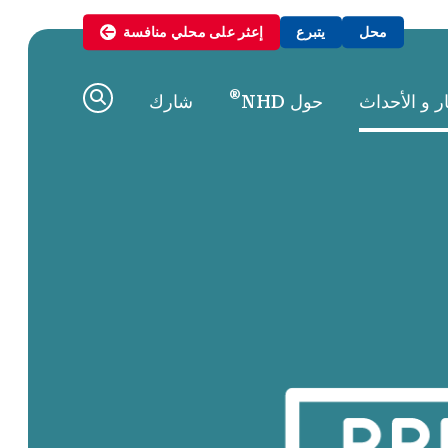
محل
يتبرع
إعثر على
محلي
منافسة
®
ار و الأحداث
حول NHD
شارك