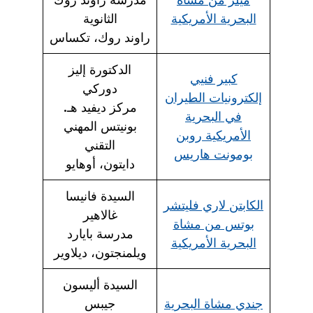
البحرية الأمريكية
الثانوية
راوند روك، تكساس
الدكتورة إليز
كبير فنيي
دوركي
إلكترونيات الطيران
مركز ديفيد هـ.
في البحرية
بونيتس المهني
الأمريكية روبن
التقني
بومونت هاريس
دايتون، أوهايو
السيدة فانيسا
الكابتن لاري فليتشر
غالاهير
بوتس من مشاة
مدرسة بايارد
البحرية الأمريكية
ويلمنجتون، ديلاوير
السيدة أليسون
جندي مشاة البحرية
جيبس