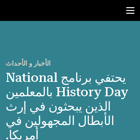
منافسة
موارد المعلم
الأخبار و الأحداث
يحتفي برنامج National
الأخبار و الأحداث
History Day بالمعلمين
®
حول NHD
الذين يبحثون في إرث
شارك
الأبطال المجهولين في
أمريكا.