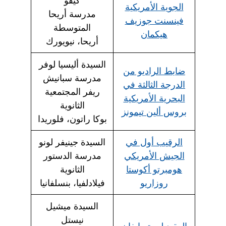
كيفو
الجوية الأمريكية
مدرسة أريحا
فينسنت جوزيف
المتوسطة
هيكمان
أريحا، نيويورك
السيدة أليسيا لوفر
ضابط الراديو من
مدرسة سبانيش
الدرجة الثالثة في
ريفر المجتمعية
البحرية الأمريكية
الثانوية
بروس ألين تيمونز
بوكا راتون، فلوريدا
الرقيب أول في
السيدة جينيفر لونو
الجيش الأمريكي
مدرسة الدستور
هومبرتو أكوستا
الثانوية
روزاريو
فيلادلفيا، بنسلفانيا
السيدة ميشيل
نيستل