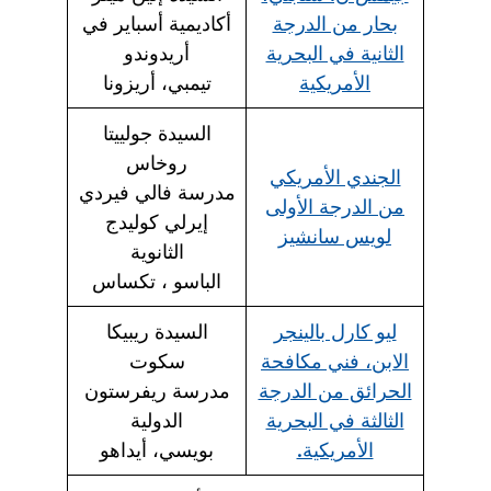
بحار من الدرجة
أكاديمية أسباير في
الثانية في البحرية
أريدوندو
الأمريكية
تيمبي، أريزونا
السيدة جولييتا
روخاس
الجندي الأمريكي
مدرسة فالي فيردي
من الدرجة الأولى
إيرلي كوليدج
لويس سانشيز
الثانوية
الباسو ، تكساس
ليو كارل بالينجر
السيدة ريبيكا
الابن، فني مكافحة
سكوت
الحرائق من الدرجة
مدرسة ريفرستون
الثالثة في البحرية
الدولية
الأمريكية.
بويسي، أيداهو