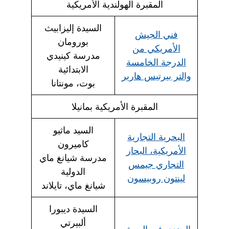
المقبرة الهولندية الأمريكية
السيدة إليزابيث
فني الجيش
بورومان
الأمريكي من
مدرسة كينيدي
الدرجة الخامسة
الابتدائية
والتر بيرتيس هاربر
بوت، مونتانا
المقبرة الأمريكية بمانيلا
السيد ماثيو
البحرية التجارية
كاميرون
الأمريكية، البحار
مدرسة شيانغ ماي
التجاري جيمس
الدولية
لينتون روبيسون
شيانغ ماي، تايلاند
السيدة ديبورا
ألبيرتي