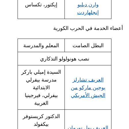
وارن دبليو
إيكتور، تكساس
إنجلهاردت
أعضاء الخدمة في الحرب الكورية
البطل الصامت
المعلم والمدرسة
نصب هونولولو التذكاري
السيدة إميلي باركر
العريف تشارلز
مدرسة بيفرلي
يوجين ماركو من
الابتدائية
الجيش الأمريكي
بيفرلي، فيرجينيا
الغربية
الدكتور كريستوفر
بيكفولد
العريف بول نورمان