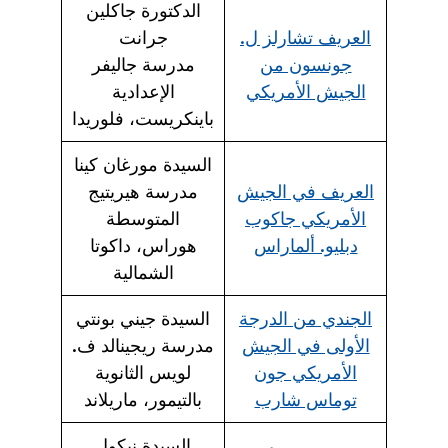
الدكتورة جاكلين
العريف تشارلز ل.
جرانت
جونسون من
مدرسة جاليفر
الجيش الأمريكي
الإعدادية
باينكريست، فلوريدا
السيدة مورغان كينا
العريف في الجيش
مدرسة هيريتيج
الأمريكي جاكوب
المتوسطة
دبليو. ألماراس
هوراس، داكوتا
الشمالية
الجندي من الدرجة
السيدة جيني بونتي
الأولى في الجيش
مدرسة ريجينالد ف.
الأمريكي جون
لويس الثانوية
توماس شارب
بالتيمور، ماريلاند
السيدة نيكول