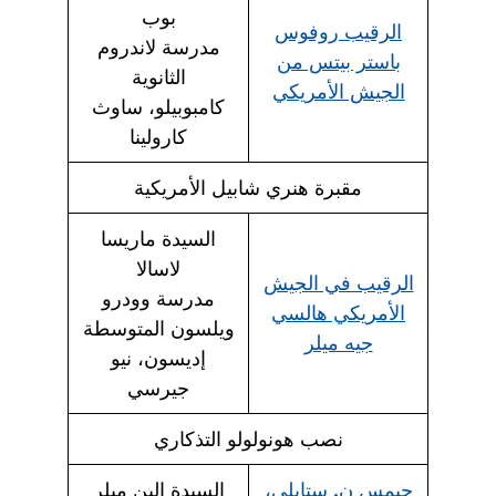
بوب
الرقيب روفوس
مدرسة لاندروم
باستر بيتس من
الثانوية
الجيش الأمريكي
كامبوبيلو، ساوث
كارولينا
مقبرة هنري شابيل الأمريكية
السيدة ماريسا
لاسالا
الرقيب في الجيش
مدرسة وودرو
الأمريكي هالسي
ويلسون المتوسطة
جيه ميلر
إديسون، نيو
جيرسي
نصب هونولولو التذكاري
جيمس ن. ستابلي،
السيدة إلين ميلر