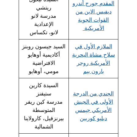
المقدم جورج أندرو
ريتشي
ديفيس الابن من
مدرسة لانو
القوات الجوية
الإعدادية
الأمريكية
لانو، تكساس
الملازم الأول في
السيد جيسون روبنز
سلاح مشاة البحرية
أكاديمية أوهايو
الأمريكية روجر
الافتراضية
بارون بيم
مومي، أوهايو
السيدة كارين
الجندي من الدرجة
ستيفنز
الأولى في الجيش
مدرسة كين ريفر
الأمريكي جيمس
المتوسطة
دبليو كوربين
بيرنزفيل، كارولاينا
الشمالية