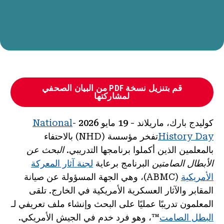
قم بتنزيل نسخة PDF من البيان الصحفي
لمشاركتها
كوليدج بارك، ماريلاند - 19 مايو 2026
-
National
History Day
تفخر مؤسسة (NHD) بالاحتفاء
بالمعلمين الذين أكملوا برنامجها التدريبي.
البحث عن
الأبطال الصامتين
البرنامج برعاية
لجنة آثار المعركة
الأمريكية
(ABMC)، وهي الجهة المسؤولة عن صيانة
المقابر والآثار العسكرية الأمريكية في الخارج. تلقى
المعلمون تدريبًا عمليًا على البحث وإنشاء ملف تعريفي لـ
البطل الصامت
™، وهو فرد خدم في الجيش الأمريكي.