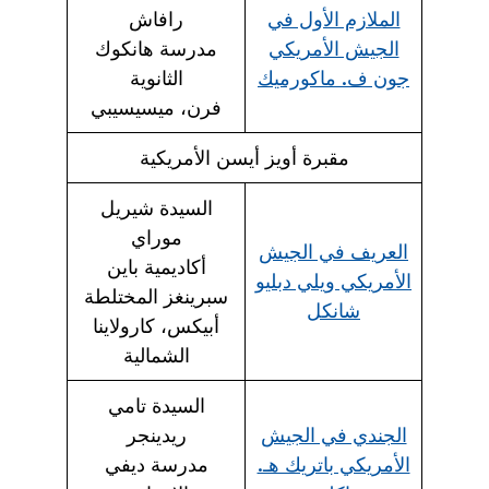
الملازم الأول في
رافاش
الجيش الأمريكي
مدرسة هانكوك
جون ف. ماكورميك
الثانوية
فرن، ميسيسيبي
مقبرة أويز أيسن الأمريكية
السيدة شيريل
موراي
العريف في الجيش
أكاديمية باين
الأمريكي ويلي دبليو
سبرينغز المختلطة
شانكل
أبيكس، كارولاينا
الشمالية
السيدة تامي
الجندي في الجيش
ريدينجر
الأمريكي باتريك هـ.
مدرسة ديفي