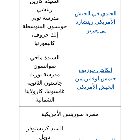
السيدة كارين
ريتشي
الجندي في الجيش
مدرسة توبي
الأمريكي ريتشارد
جونسون المتوسطة
لي جرين
إلك جروف،
كاليفورنيا
السيدة ماجي
سوانسون
الكابتن جوزيف
مدرسة نورث
جيمس لوفلين من
جاستون الثانوية
الجيش الأمريكي
غاستونيا، كارولاينا
الشمالية
مقبرة سورينس الأمريكية
السيد كريستوفر
دويل