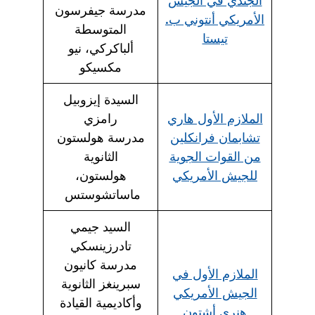
الجندي في الجيش
مدرسة جيفرسون
الأمريكي أنتوني ب.
المتوسطة
تيستا
ألباكركي، نيو
مكسيكو
السيدة إيزوبيل
الملازم الأول هاري
رامزي
تشابمان فرانكلين
مدرسة هولستون
من القوات الجوية
الثانوية
للجيش الأمريكي
هولستون،
ماساتشوستس
السيد جيمي
تادرزينسكي
مدرسة كانيون
الملازم الأول في
سبرينغز الثانوية
الجيش الأمريكي
وأكاديمية القيادة
هنري أشتون