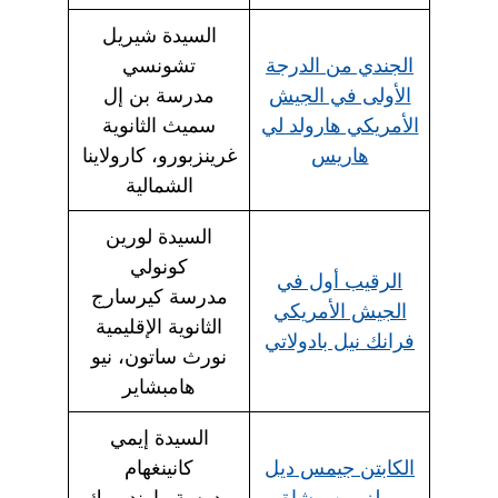
السيدة شيريل
الجندي من الدرجة
تشونسي
الأولى في الجيش
مدرسة بن إل
الأمريكي هارولد لي
سميث الثانوية
هاريس
غرينزبورو، كارولاينا
الشمالية
السيدة لورين
كونولي
الرقيب أول في
مدرسة كيرسارج
الجيش الأمريكي
الثانوية الإقليمية
فرانك نيل بادولاتي
نورث ساتون، نيو
هامبشاير
السيدة إيمي
الكابتن جيمس ديل
كانينغهام
ميلز من مشاة
مدرسة راوند روك