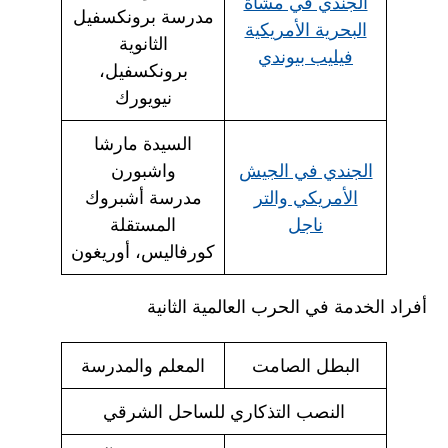
الجندي في مشاة
مدرسة برونكسفيل
البحرية الأمريكية
الثانوية
فيليب بيوندي
برونكسفيل،
نيويورك
السيدة مارشا
الجندي في الجيش
واشبورن
الأمريكي والتر
مدرسة أشبروك
ناجل
المستقلة
كورفاليس، أوريغون
أفراد الخدمة في الحرب العالمية الثانية
البطل الصامت
المعلم والمدرسة
النصب التذكاري للساحل الشرقي