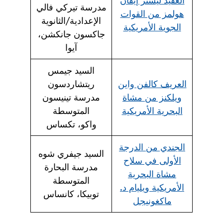
العقيد ليستر إيفان
مدرسة تيركي فالي
هولمز من القوات
الإعدادية/الثانوية
الجوية الأمريكية
جاكسون جانكشن،
آيوا
السيد جيمس
العريف كالفن واين
ريتشاردسون
ويلكنز من مشاة
مدرسة تينيسون
البحرية الأمريكية
المتوسطة
واكو، تكساس
الجندي من الدرجة
السيد جيفري شوه
الأولى في سلاح
مدرسة البحارة
مشاة البحرية
المتوسطة
الأمريكية ويليام د.
توبيكا، كانساس
ماكغونيجل