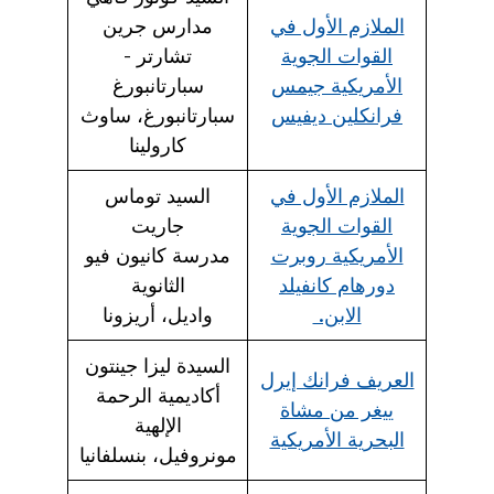
الملازم الأول في
مدارس جرين
القوات الجوية
تشارتر -
الأمريكية جيمس
سبارتانبورغ
فرانكلين ديفيس
سبارتانبورغ، ساوث
كارولينا
الملازم الأول في
السيد توماس
القوات الجوية
جاريت
الأمريكية روبرت
مدرسة كانيون فيو
دورهام كانفيلد
الثانوية
الابن.
واديل، أريزونا
السيدة ليزا جينتون
العريف فرانك إيرل
أكاديمية الرحمة
ييغر من مشاة
الإلهية
البحرية الأمريكية
مونروفيل، بنسلفانيا