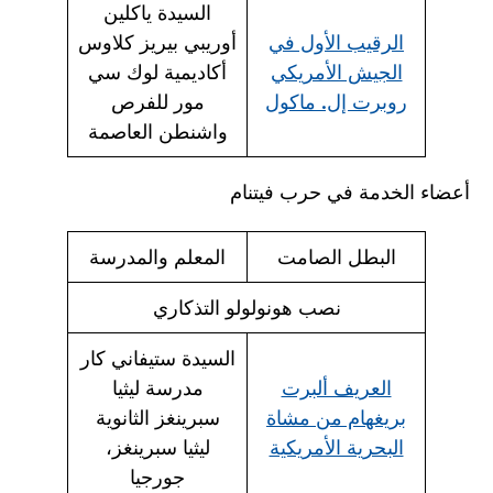
السيدة ياكلين
الرقيب الأول في
أوريبي بيريز كلاوس
الجيش الأمريكي
أكاديمية لوك سي
روبرت إل. ماكول
مور للفرص
واشنطن العاصمة
أعضاء الخدمة في حرب فيتنام
البطل الصامت
المعلم والمدرسة
نصب هونولولو التذكاري
السيدة ستيفاني كار
العريف ألبرت
مدرسة ليثيا
بريغهام من مشاة
سبرينغز الثانوية
البحرية الأمريكية
ليثيا سبرينغز،
جورجيا