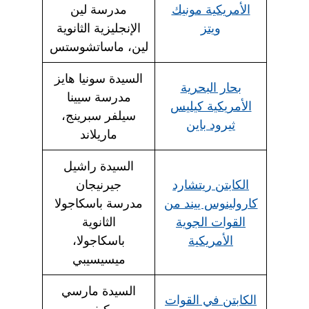
الأمريكية مونيك
مدرسة لين
ويتز
الإنجليزية الثانوية
لين، ماساتشوستس
السيدة سونيا هايز
بحار البحرية
مدرسة سيينا
الأمريكية كيليس
سيلفر سبرينج،
ثيرود باين
ماريلاند
السيدة راشيل
الكابتن ريتشارد
جيرنيجان
كارولينوس ييند من
مدرسة باسكاجولا
القوات الجوية
الثانوية
الأمريكية
باسكاجولا،
ميسيسيبي
السيدة مارسي
الكابتن في القوات