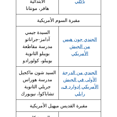
باكلي
الابتدائية
هافر، مونتانا
مقبرة السوم الأمريكية
السيدة جيمي
الجندي جون هيس
آدامز-جراناتو
من الجيش
مدرسة مقاطعة
الأمريكي
بويبلو الثانوية
بويبلو، كولورادو
الجندي من الدرجة
السيد شون ماكجيل
الأولى في الجيش
مدرسة هوراس
الأمريكي إدوارد ف.
جريلي الثانوية
رايلي
تشاباكوا، نيويورك
مقبرة القديس ميهيل الأمريكية