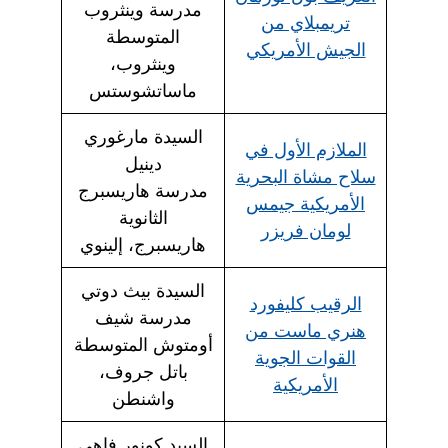
مدرسة وينثروب
تريمبلاي من
المتوسطة
الجيش الأمريكي
وينثروب،
ماساتشوستس
السيدة مارغوري
الملازم الأول في
دينيل
سلاح مشاة البحرية
مدرسة هاريسبرج
الأمريكية جيمس
الثانوية
لومان فريزر
هاريسبرج، إلينوي
السيدة بيث دوتي
الرقيب كليفورد
مدرسة شيف
هنري ماست من
أومتوش المتوسطة
القوات الجوية
باتل جروف،
الأمريكية
واشنطن
السيد كونور فاهي