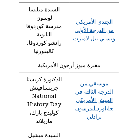
السيدة ميليسا
لوسون
الجندي الأمريكي
مدرسة كوردوفا
من الدرجة الأولى
الثانوية
ويسلي نيل لامبرت
رانشو كوردوفا،
كاليفورنيا
مقبرة ميوز أرجون الأمريكية
الدكتورة كريستا
موسيقي من
جرينسافيتش
الدرجة الثالثة في
National
الجيش الأمريكي
History Day
جايلورد أندرسون
كوليدج بارك،
برادلي
ماريلاند
السيدة ميشيل