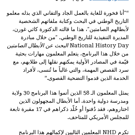
“"أنا فخورة للغاية بالعمل الجاد والتفاني الذي بذله معلمو
التاريخ الوطني في البحث وكتابة ملفاتهم الشخصية
لأبطالهم الصامتين"، هذا ما قالته الدكتورة كاثي غورن،
المديرة التنفيذية للتاريخ الوطني. "من خلال مبادرة
National History Day
البحث عن الأبطال الصامتين
من خلال هذا البرنامج، يتعلم المعلمون مهارات بحثية
قيّمة في المصادر الأولية يمكنهم نقلها إلى طلابهم، مع
سرد القصص المهمة، والتي غالباً ما تُنسى، لأفراد
الخدمة الذين قدموا التضحية القصوى.”
يمثل المعلمون الـ 58 الذين أتموا هذا البرنامج 30 ولاية
ومدرسة دولية واحدة. أما الأبطال المجهولون الذين
اختاروهم، فقد دُفنوا أو خُلّد ذكراهم في 17 مقبرة تابعة
للمجلس الأمريكي للمتاحف.
تكرم NHD المعلمين التاليين لإكمالهم هذا البرنامج